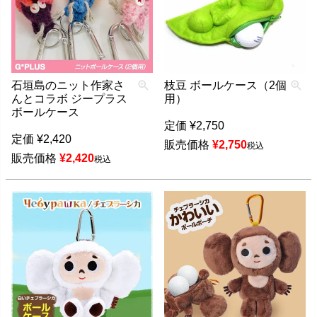
石垣島のニット作家さ
枝豆 ボールケース（2個
んとコラボ ジープラス
用）
ボールケース
定価
¥
2,750
定価
¥
2,420
販売価格
¥
2,750
税込
販売価格
¥
2,420
税込