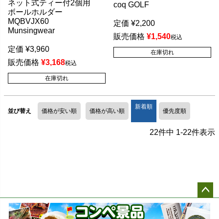
ネット式ティー付2個用
coq GOLF
ボールホルダー
MQBVJX60
定価
¥
2,200
Munsingwear
販売価格
¥
1,540
税込
定価
¥
3,960
在庫切れ
販売価格
¥
3,168
税込
在庫切れ
新着順
並び替え
価格が安い順
価格が高い順
優先度順
22
件中
1
-
22
件表示
ペー
ジト