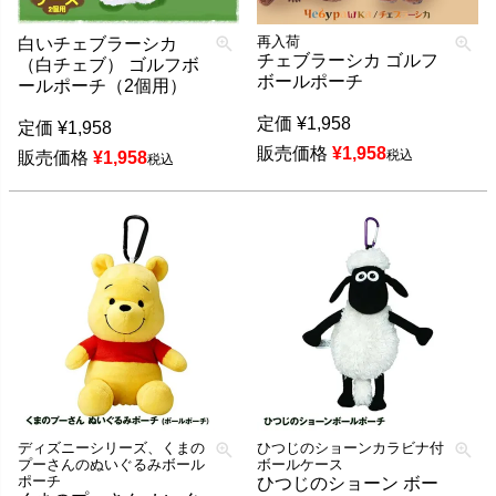
再入荷
白いチェブラーシカ
チェブラーシカ ゴルフ
（白チェブ） ゴルフボ
ボールポーチ
ールポーチ（2個用）
定価
¥
1,958
定価
¥
1,958
販売価格
¥
1,958
税込
販売価格
¥
1,958
税込
ディズニーシリーズ、くまの
ひつじのショーンカラビナ付
プーさんのぬいぐるみボール
ボールケース
ポーチ
ひつじのショーン ボー