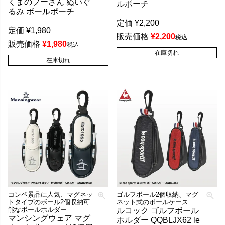
くまのプーさん ぬいぐ
ルポーチ
るみ ボールポーチ
定価
¥
2,200
定価
¥
1,980
販売価格
¥
2,200
税込
販売価格
¥
1,980
税込
在庫切れ
在庫切れ
コンペ景品に人気、マグネッ
ゴルフボール2個収納、マグ
トタイプのボール2個収納可
ネット式のボールケース
能なボールホルダー
ルコック ゴルフボール
マンシングウェア マグ
ホルダー QQBLJX62 le