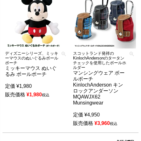
ディズニーシリーズ、ミッキ
スコットランド発祥の
ーマウスのぬいぐるみボール
KinlochAndersonのタータン
ポーチ
チェックを使用したボールホ
ルダー
ミッキーマウス ぬいぐ
マンシングウェア ボー
るみ ボールポーチ
ルポーチ
KinlochAnderson キン
定価
¥
1,980
ロックアンダーソン
販売価格
¥
1,980
税込
MQAWJX62
Munsingwear
定価
¥
4,950
販売価格
¥
3,960
税込