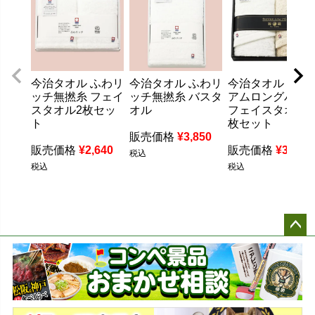
今治タオル ふわリ
今治タオル ふわリ
今治タオル プレ
ッチ無撚糸 フェイ
ッチ無撚糸 バスタ
アムロングパイ
スタオル2枚セッ
オル
フェイスタオル2
ト
枚セット
販売価格
¥
3,850
販売価格
¥
2,640
販売価格
¥
3,300
税込
税込
税込
ペー
ジト
ップ
へ