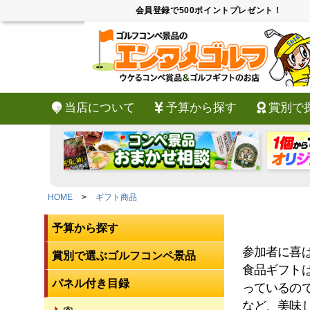
会員登録で500ポイントプレゼント！
当店について
予算から探す
賞別で
HOME
ギフト商品
予算から探す
参加者に喜
賞別で選ぶゴルフコンペ景品
食品ギフト
パネル付き目録
っているの
など、美味