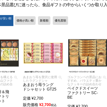
ペ景品選びに迷ったら、食品ギフトの中からいくつか取り
が安い順
価格が高い順
新着順
優先度順
店を構える
あまおう苺を贅沢に使用
ゴルフコンペの景品にお
高山ファク
したラグンドシャ
すすめ、バラエティ豊か
クの詰め合
なクッキーの詰め合わせ
あまおう苺ラング
ベイクドスイーツ
ドシャセット GT25
琲＆飛
ファクトリー SC-
クトリ
BE
定価
¥
2,700
ット
販売価格
¥
2,700
税込
定価
¥
2,700