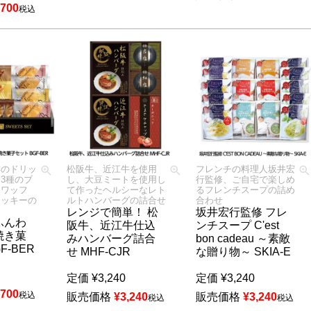
,700
税込
琲のドリッ
松阪牛、近江牛を使用
フレンチの料理人坂井宏
3種のブ
し、大豆ミートを使用し
行監修、ご自宅で楽しめ
ーワッフ
て作ったヘルシーなレト
るフレンチスープの詰め
クッキーの
ルトハンバーグの詰合せ
合わせ
レンジで簡単！ 松
坂井宏行監修 フレ
ふんわ
阪牛、近江牛仕込
ンチスープ C'est
焼き菓
みハンバーグ詰合
bon cadeau ～素敵
F-BER
せ MHF-CJR
な贈り物～ SKIA-E
定価
¥
3,240
定価
¥
3,240
,700
税込
販売価格
¥
3,240
販売価格
¥
3,240
税込
税込