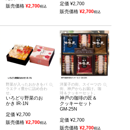
定価
¥
2,700
販売価格
¥
2,700
税込
販売価格
¥
2,700
税込
野菜が入ったおかきをバ
洋菓子の街、スイーツの
ラエティ豊かに詰め合わ
街、神戸からお届け。珈
せ。
琲＆クッキーセット。
いろどり野菜のお
神戸の珈琲の匠＆
かき IR-1N
クッキーセット
GM-25N
定価
¥
2,700
定価
¥
2,700
販売価格
¥
2,700
税込
販売価格
¥
2,700
税込