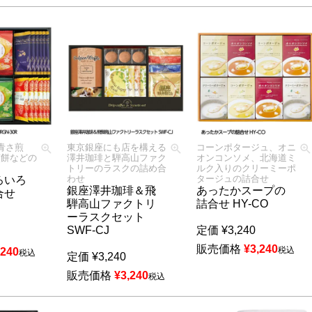
の青さ煎
東京銀座にも店を構える
コーンポタージュ、オニ
煎餅などの
澤井珈琲と騨高山ファク
オンコンソメ、北海道ミ
トリーのラスクの詰め合
ルク入りのクリーミーポ
わせ
タージュの詰合せ
ろいろ
銀座澤井珈琲＆飛
あったかスープの
合せ
騨高山ファクトリ
詰合せ HY-CO
ーラスクセット
SWF-CJ
定価
¥
3,240
販売価格
¥
3,240
税込
,240
税込
定価
¥
3,240
販売価格
¥
3,240
税込