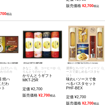
販売価格
¥
2,700
税込
,700
税込
き上げたハ
きなこ、黒、コーヒーか
濃厚なスパゲッティーソ
だわりのカ
りんとうのセット
ースで楽しめるパスタセ
ット
かりんとうギフト
 焼ハ
味わいソースで食
MKT-25R
こだわ
べるパスタセット
ット
PHF-BEX
定価
¥
2,700
販売価格
¥
2,700
税込
定価
¥
2,700
販売価格
¥
2,700
税込