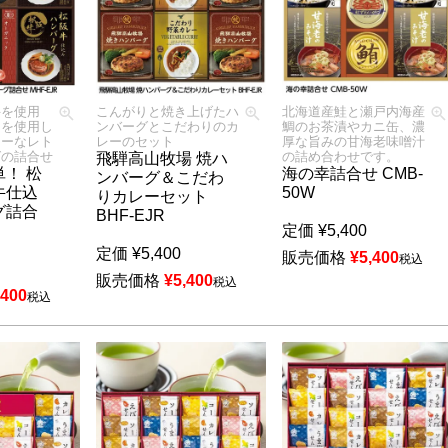
牛を使用
こんがりと焼き上げたハ
北海道産鮭と瀬戸内海産
トを使用し
ンバーグとこだわりのカ
鯛のお茶漬やカニ缶、濃
シーなレト
レーのセット
厚な旨みの甘海老味噌汁
グの詰合せ
の詰め合わせです。
飛騨高山牧場 焼ハ
！ 松
海の幸詰合せ CMB-
ンバーグ＆こだわ
牛仕込
50W
りカレーセット
グ詰合
BHF-EJR
R
定価
¥
5,400
定価
¥
5,400
販売価格
¥
5,400
税込
販売価格
¥
5,400
税込
,400
税込