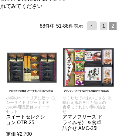
入れてみてください
88
件中
51
-
88
件表示
1
2
小樽のベイエリアに建つ
つくりたてのおいしさを
シーサイドリゾートホテ
味わえるみそ汁と毎日の
ルの料理長監修スイーツ
食卓にうれしい和の詰合
セット
せ
スイートセレクシ
アマノフリーズ ド
ョン OTR-25
ライみそ汁＆食卓
詰合せ AMC-25I
定価
¥
2,700