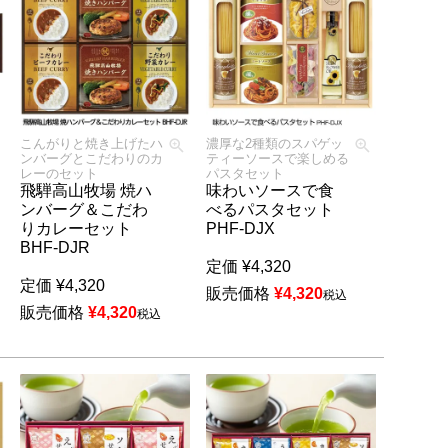
こんがりと焼き上げたハ
濃厚な2種類のスパゲッ
ンバーグとこだわりのカ
ティーソースで楽しめる
レーのセット
パスタセット
飛騨高山牧場 焼ハ
味わいソースで食
ンバーグ＆こだわ
べるパスタセット
りカレーセット
PHF-DJX
BHF-DJR
定価
¥
4,320
定価
¥
4,320
販売価格
¥
4,320
税込
販売価格
¥
4,320
税込