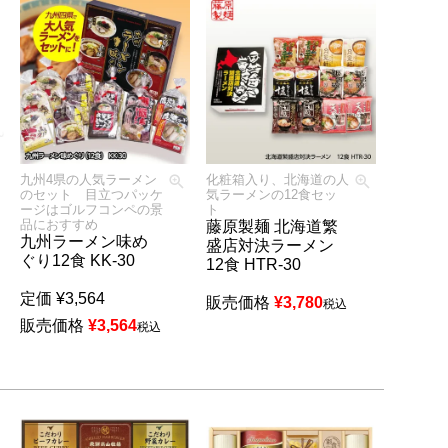
九州4県の人気ラーメン
化粧箱入り、北海道の人
のセット 目立つパッケ
気ラーメンの12食セッ
ージはゴルフコンペの景
ト
品におすすめ
藤原製麺 北海道繁
九州ラーメン味め
盛店対決ラーメン
ぐり12食 KK-30
12食 HTR-30
定価
¥
3,564
販売価格
¥
3,780
税込
販売価格
¥
3,564
税込