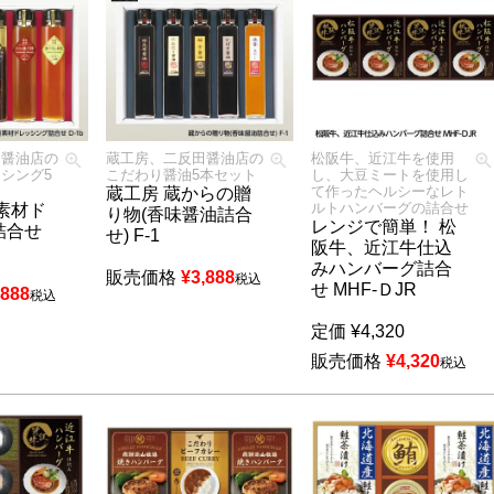
田醤油店の
蔵工房、二反田醤油店の
松阪牛、近江牛を使用
シング5
こだわり醤油5本セット
し、大豆ミートを使用し
て作ったヘルシーなレト
蔵工房 蔵からの贈
ルトハンバーグの詰合せ
素材ド
り物(香味醤油詰合
レンジで簡単！ 松
詰合せ
せ) F-1
阪牛、近江牛仕込
みハンバーグ詰合
販売価格
¥
3,888
税込
せ MHF-ＤJR
,888
税込
定価
¥
4,320
販売価格
¥
4,320
税込