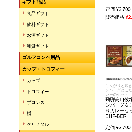
ギフト商品
定価
¥
2,700
食品ギフト
販売価格
¥
2
飲料ギフト
お酒ギフト
雑貨ギフト
ゴルフコンペ用品
カップ・トロフィー
カップ
こんがりと焼
ンバーグとこ
トロフィー
レーのセット
飛騨高山牧場
ブロンズ
ンバーグ＆
りカレーセ
楯
BHF-BER
クリスタル
定価
¥
2,700