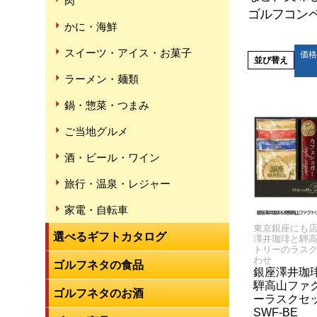
肉
ゴルフコン
かに・海鮮
スイーツ・アイス・お菓子
価格
並び替え
ラーメン・麺類
鍋・惣菜・つまみ
ご当地グルメ
酒・ビール・ワイン
旅行・温泉・レジャー
家電・自転車
東京銀座にも
選べるギフトカタログ
澤井珈琲と騨
トリーのラス
わせ
ゴルフネタの食品
銀座澤井珈
騨高山ファ
ゴルフネタのお酒
ーラスクセ
SWF-BE