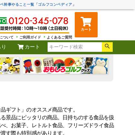
ンペ幹事やること一覧「ゴルフコンペディア」
カート
について
ご利用ガイド
よくあるご質問
もり
カート
食品ギフト」のオススメ商品です。
れる景品にピッタリの商品。日持ちのする食品を扱
比べ、お菓子、レトルト食品、フリーズドライ食品
で渡す際も特別感があります。