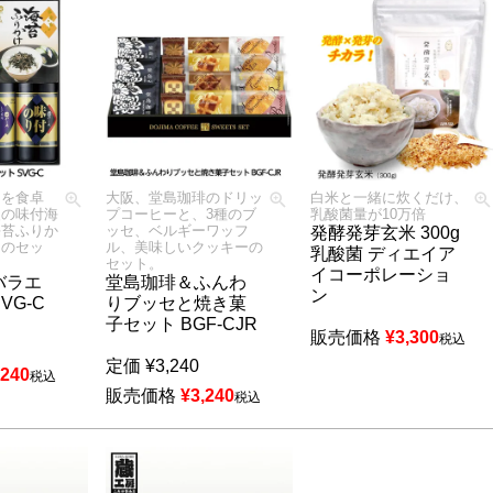
りを食卓
大阪、堂島珈琲のドリッ
白米と一緒に炊くだけ、
慢の味付海
プコーヒーと、3種のブ
乳酸菌量が10万倍
海苔ふりか
ッセ、ベルギーワッフ
発酵発芽玄米 300g
けのセッ
ル、美味しいクッキーの
乳酸菌 ディエイア
セット。
イコーポレーショ
バラエ
堂島珈琲＆ふんわ
ン
VG-C
りブッセと焼き菓
子セット BGF-CJR
販売価格
¥
3,300
税込
定価
¥
3,240
,240
税込
販売価格
¥
3,240
税込