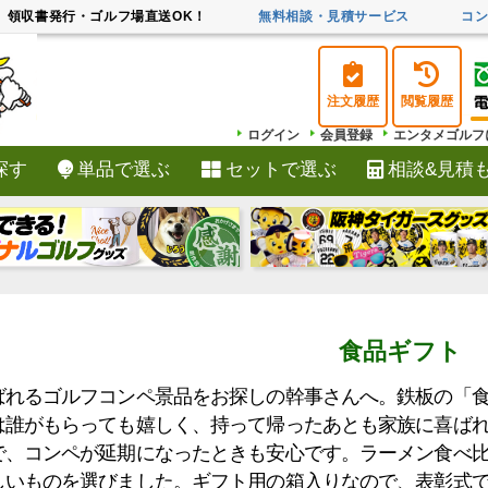
領収書発行・ゴルフ場直送OK！
無料相談・見積サービス
コ
注文履歴
閲覧履歴
ログイン
会員登録
エンタメゴルフ
探す
単品で選ぶ
セットで選ぶ
相談&見積
検索
食品ギフト
ばれるゴルフコンペ景品をお探しの幹事さんへ。鉄板の「
は誰がもらっても嬉しく、持って帰ったあとも家族に喜ば
で、コンペが延期になったときも安心です。ラーメン食べ
しいものを選びました。ギフト用の箱入りなので、表彰式