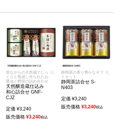
昔ながらの天然蔵でじっ
静岡茶の香り豊かなギフ
くりと熟成し作られたお
トセット
醤油と鰹節の詰め合わせ
静岡茶詰合せ S-
天然醸造蔵仕込み
N403
和心詰合せ GNF-
CJZ
定価
¥
3,240
販売価格
¥
3,240
税込
定価
¥
3,240
販売価格
¥
3,240
税込