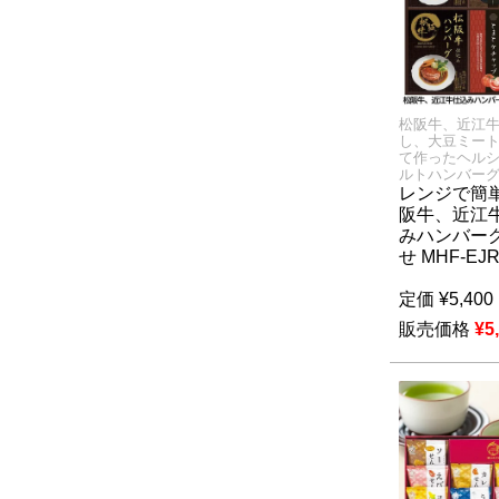
松阪牛、近江
し、大豆ミー
て作ったヘル
ルトハンバー
レンジで簡単
阪牛、近江
みハンバー
せ MHF-EJ
定価
¥
5,400
販売価格
¥
5