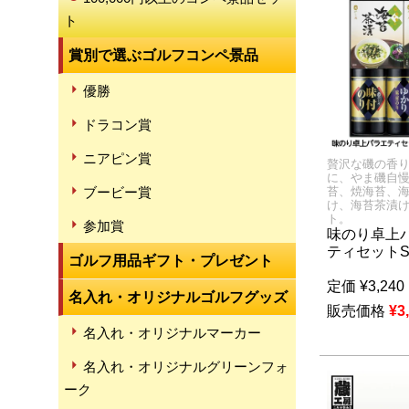
ト
賞別で選ぶゴルフコンペ景品
優勝
ドラコン賞
ニアピン賞
贅沢な磯の香
に、やま磯自
ブービー賞
苔、焼海苔、
け、海苔茶漬
ト。
参加賞
味のり卓上
ティセットS
ゴルフ用品ギフト・プレゼント
定価
¥
3,240
名入れ・オリジナルゴルフグッズ
販売価格
¥
3
名入れ・オリジナルマーカー
名入れ・オリジナルグリーンフォ
ーク