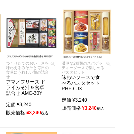
つくりたてのおいしさを
濃厚な2種類のスパゲッ
味わえるみそ汁と毎日の
ティーソースで楽しめる
食卓にうれしい和の詰合
パスタセット
せ
味わいソースで食
アマノフリーズ ド
べるパスタセット
ライみそ汁＆食卓
PHF-CJX
詰合せ AMC-30Y
定価
¥
3,240
定価
¥
3,240
販売価格
¥
3,240
税込
販売価格
¥
3,240
税込