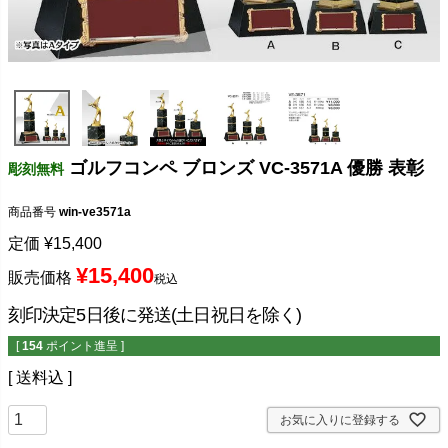
ゴルフコンペ ブロンズ VC-3571A 優勝 表彰
彫刻無料
商品番号
win-ve3571a
定価
¥
15,400
¥
15,400
販売価格
税込
刻印決定5日後に発送(土日祝日を除く)
[
154
ポイント進呈 ]
送料込
お気に入りに登録する