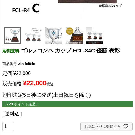
ゴルフコンペ カップ FCL-84C 優勝 表彰
彫刻無料
商品番号
win-fel84c
定価
¥
22,000
¥
22,000
販売価格
税込
刻印決定5日後に発送(土日祝日を除く)
[
220
ポイント進呈 ]
送料込
お気に入りに登録する