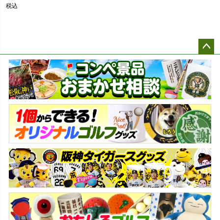
税込
ペー
ジト
ップ
へ