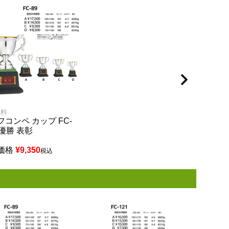
無料
フコンペ カップ FC-
 優勝 表彰
価格
¥
9,350
税込