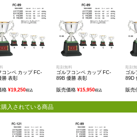
料
彫刻無料
彫刻
コンペ カップ FC-
ゴルフコンペ カップ FC-
ゴル
 優勝 表彰
89B 優勝 表彰
89D
価格
¥
19,250
販売価格
¥
15,950
販売
税込
税込
に購入されている商品