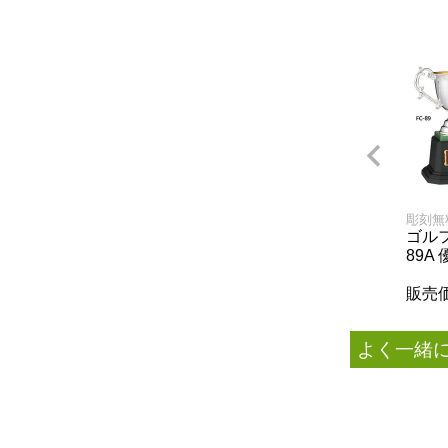
彫刻無
ゴルフ
89A
販売
よく一緒