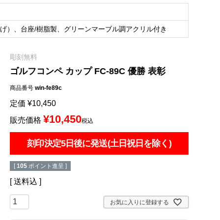
げ）、台座/樹脂製、グリーンマーブル調アクリル付き
彫刻無料
ゴルフコンペ カップ FC-89C 優勝 表彰
商品番号
win-fe89c
定価
¥
10,450
¥
10,450
販売価格
税込
刻印決定5日後に発送(土日祝日を除く)
[
105
ポイント進呈 ]
送料込
お気に入りに登録する