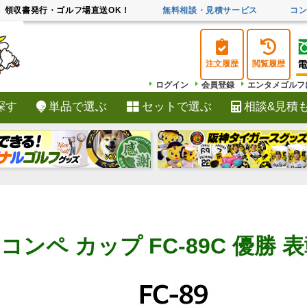
領収書発行・ゴルフ場直送OK！
無料相談・見積サービス
コ
注文履歴
閲覧履歴
ログイン
会員登録
エンタメゴルフ
探す
単品で選ぶ
セットで選ぶ
相談&見積
検索
コンペ カップ FC-89C 優勝 