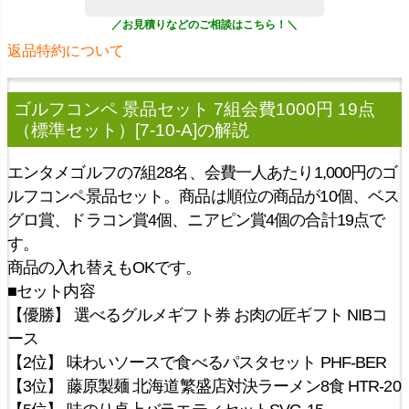
返品特約について
ゴルフコンペ 景品セット 7組会費1000円 19点
（標準セット）[7-10-A]
の解説
エンタメゴルフの7組28名、会費一人あたり1,000円のゴ
ルフコンペ景品セット。商品は順位の商品が10個、ベス
グロ賞、ドラコン賞4個、ニアピン賞4個の合計19点で
す。
商品の入れ替えもOKです。
■セット内容
【優勝】 選べるグルメギフト券 お肉の匠ギフト NIBコ
ース
【2位】 味わいソースで食べるパスタセット PHF-BER
【3位】 藤原製麺 北海道繁盛店対決ラーメン8食 HTR-20