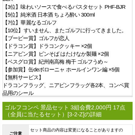
【3位】味わいソースで食べるパスタセット PHF-BJR
【5位】純米酒 日本酒 ちょろ酔い 300ml
【7位】華麗なるゴルフ
【10位】すいません、またゴルフに行ってきました。
【ブービー賞】ゴルフが恋人
【ドラコン賞】ドラコンクッキー ×2個
【ニアピン賞】ピンそば はたけなか製麺 ×2個
【ベスグロ賞】紀州南高梅 梅干 ゴルフうめ～
【参加賞】缶deボローニャ ホールインワン編 ×5個
【無料サービス】
ドラコンフラッグ、ニアピンフラッグ各2本、コンペ賞
品用のシール
ゴルフコンペ 景品セット 3組会費2,000円 17点
（全員に当たるセット）[3-2-Z]の詳細
セット商品の内容は変更になることがありますの
ご注意