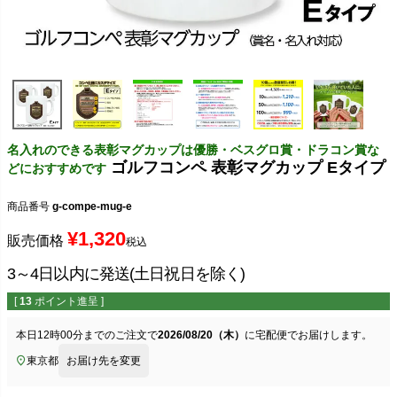
名入れのできる表彰マグカップは優勝・ベスグロ賞・ドラコン賞な
ゴルフコンペ 表彰マグカップ Eタイプ
どにおすすめです
商品番号
g-compe-mug-e
¥
1,320
販売価格
税込
3～4日以内に発送(土日祝日を除く)
[
13
ポイント進呈 ]
本日
12時00分
までのご注文で
2026/08/20（木）
に
宅配便
でお届けします。
東京都
お届け先を変更