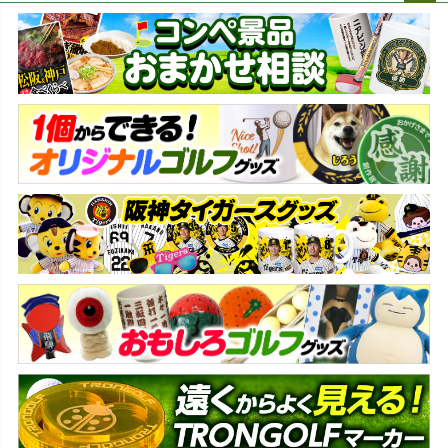
ペー
ジト
ップ
へ