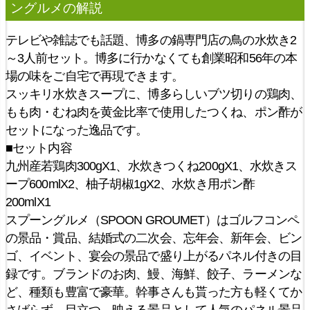
ングルメ
の解説
テレビや雑誌でも話題、博多の鍋専門店の鳥の水炊き2
～3人前セット。博多に行かなくても創業昭和56年の本
場の味をご自宅で再現できます。
スッキリ水炊きスープに、博多らしいブツ切りの鶏肉、
もも肉・むね肉を黄金比率で使用したつくね、ポン酢が
セットになった逸品です。
■セット内容
九州産若鶏肉300gX1、水炊きつくね200gX1、水炊きス
ープ600mlX2、柚子胡椒1gX2、水炊き用ポン酢
200mlX1
スプーングルメ（SPOON GROUMET）はゴルフコンペ
の景品・賞品、結婚式の二次会、忘年会、新年会、ビン
ゴ、イベント、宴会の景品で盛り上がるパネル付きの目
録です。ブランドのお肉、鰻、海鮮、餃子、ラーメンな
ど、種類も豊富で豪華。幹事さんも貰った方も軽くてか
さばらず、目立つ、映える景品として人気のパネル景品