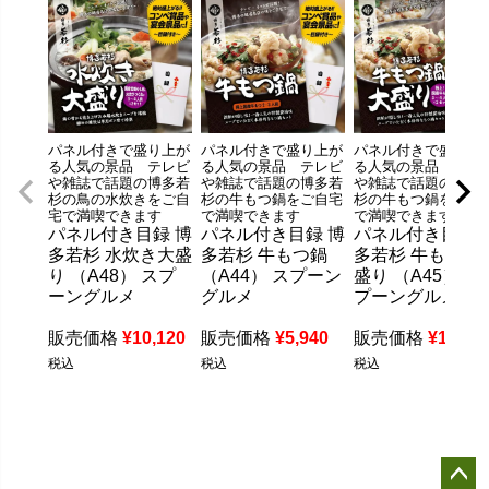
パネル付きで盛り上が
パネル付きで盛り上が
パネル付きで盛り上
る人気の景品 テレビ
る人気の景品 テレビ
る人気の景品 テレ
や雑誌で話題の博多若
や雑誌で話題の博多若
や雑誌で話題の博多
杉の鳥の水炊きをご自
杉の牛もつ鍋をご自宅
杉の牛もつ鍋をご自
宅で満喫できます
で満喫できます
で満喫できます
パネル付き目録 博
パネル付き目録 博
パネル付き目録 
多若杉 水炊き大盛
多若杉 牛もつ鍋
多若杉 牛もつ鍋
り （A48） スプ
（A44） スプーン
盛り （A45） ス
ーングルメ
グルメ
プーングルメ
販売価格
¥
10,120
販売価格
¥
5,940
販売価格
¥
10,12
税込
税込
税込