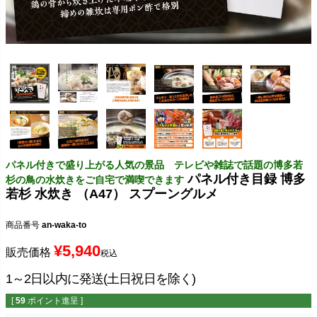
パネル付きで盛り上がる人気の景品 テレビや雑誌で話題の博多若
パネル付き目録 博多
杉の鳥の水炊きをご自宅で満喫できます
若杉 水炊き （A47） スプーングルメ
商品番号
an-waka-to
¥
5,940
販売価格
税込
1～2日以内に発送(土日祝日を除く)
[
59
ポイント進呈 ]