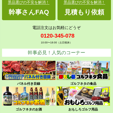
景品選びの不安を解消！
景品選びの不安を解消！
幹事さんFAQ
見積もり依頼
電話注文はお気軽にどうぞ
0120-345-078
10:00〜18:00（土日祝休）
幹事必見！人気のコーナー
パネル付き目録
ゴルフネタの食品
ゴルフネタのお酒
おもしろゴルフ用品