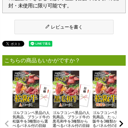
封・未使用に限り可能です。
レビューを書く
こちらの商品もいかがですか？
ゴルフコンペ景品の人
ゴルフコンペ景品の人
ゴルフコンペ景品の
気商品、ブランド牛の
気商品、ブランド牛の
気商品、たっぷりの
松阪牛を3種類から選
黒毛和牛を3種類から
阪牛を3種類から選べ
べるパネル付の目録
選べるパネル付の目録
るパネル付の目録