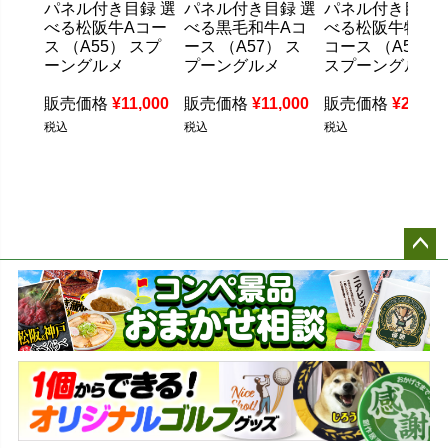
パネル付き目録 選
パネル付き目録 選
パネル付き目録 
べる松阪牛Aコー
べる黒毛和牛Aコ
べる松阪牛特盛
ス （A55） スプ
ース （A57） ス
コース （A58）
ーングルメ
プーングルメ
スプーングルメ
販売価格
¥
11,000
販売価格
¥
11,000
販売価格
¥
22,00
税込
税込
税込
ペー
ジト
ップ
へ