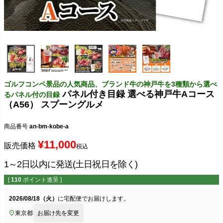
ゴルフコンペ景品の人気商品、ブランド牛の神戸牛を3種類から選べ
パネル付き目録 選べる神戸牛Aコース
るパネル付の目録
（A56） スプーングルメ
商品番号
an-bm-kobe-a
¥
11,000
販売価格
税込
1～2日以内に発送(土日祝日を除く)
[
110
ポイント進呈 ]
2026/08/18（火）
に
宅配便
でお届けします。
東京都
お届け先を変更