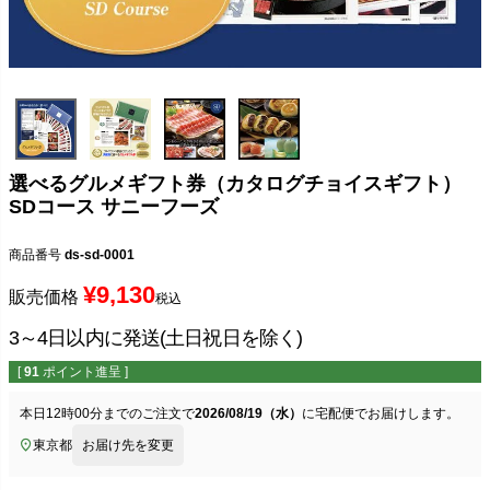
選べるグルメギフト券（カタログチョイスギフト）
SDコース サニーフーズ
商品番号
ds-sd-0001
¥
9,130
販売価格
税込
3～4日以内に発送(土日祝日を除く)
[
91
ポイント進呈 ]
本日
12時00分
までのご注文で
2026/08/19（水）
に
宅配便
でお届けします。
東京都
お届け先を変更