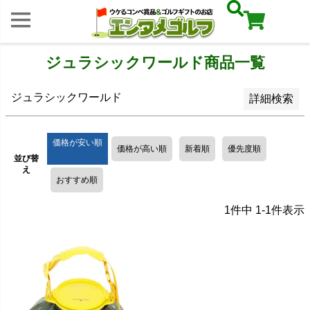
レビュー順
キーワードヒット順
ジュラシックワールド商品一覧
検索
ジュラシックワールド
詳細検索
価格が安い順
価格が高い順
新着順
優先度順
並び替
え
おすすめ順
1
件中
1
-
1
件表示