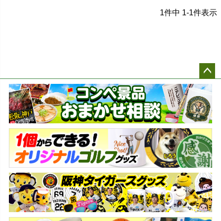
1
件中
1
-
1
件表示
ペー
ジト
ップ
へ