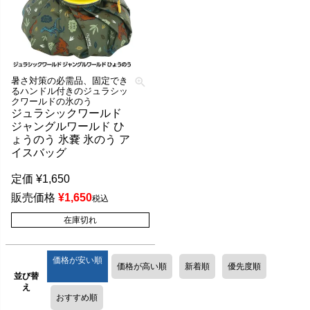
暑さ対策の必需品、固定でき
るハンドル付きのジュラシッ
クワールドの氷のう
ジュラシックワールド
ジャングルワールド ひ
ょうのう 氷嚢 氷のう ア
イスバッグ
定価
¥
1,650
販売価格
¥
1,650
税込
在庫切れ
価格が安い順
価格が高い順
新着順
優先度順
並び替
え
おすすめ順