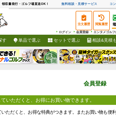
領収書発行・ゴルフ場直送OK！
無料相談・見積サービス
コ
注文履歴
閲覧履歴
ログイン
会員登録
エンタメゴルフ
探す
単品で選ぶ
セットで選ぶ
相談&見積
検索
会員登録
していただくと、お得にお買い物できます。
ていただくと、お得な特典がつきます。またお買い物も便