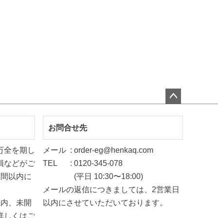
ペー
ジト
お問合せ先
ップ
万全を期し
メール
order-eg@henkaq.com
へ
損などがご
TEL
0120-345-078
週間以内に
(平日 10:30〜18:00)
メールの返信につきましては、2営業日
以内、未開
以内にさせていただいております。
詳しくは
ご