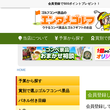
会員登録で500ポイントプレゼント！
当店について
予算から探す
賞別で
HOME
予算から探す
賞別で選ぶゴルフコンペ景品
会員登録
パネル付き目録
会員登録し