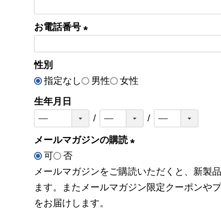
須
)
お電話番号
(
必
性別
須
指定なし
男性
女性
)
生年月日
メールマガジンの購読
可
否
(
メールマガジンをご購読いただくと、新製
必
ます。またメールマガジン限定クーポンや
須
をお届けします。
)