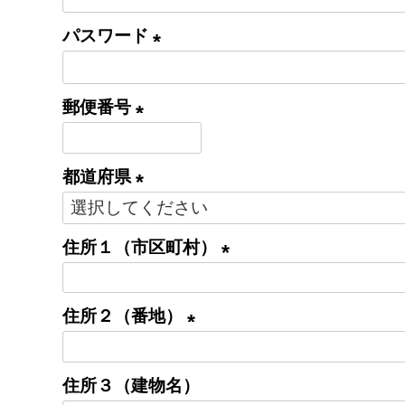
(
)
必
パスワード
須
(
)
必
郵便番号
須
(
)
必
都道府県
須
(
)
必
住所１（市区町村）
須
(
)
必
住所２（番地）
須
(
)
必
住所３（建物名）