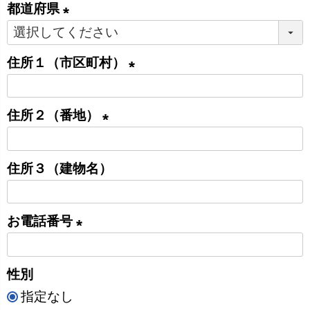
必
都道府県
須
(
)
必
住所１（市区町村）
須
(
)
必
住所２（番地）
須
(
)
必
住所３（建物名）
須
)
お電話番号
(
必
性別
須
指定なし