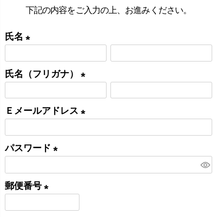
下記の内容をご入力の上、お進みください。
氏名
(
必
氏名（フリガナ）
須
(
)
必
Ｅメールアドレス
須
(
)
必
パスワード
須
(
)
必
郵便番号
須
(
)