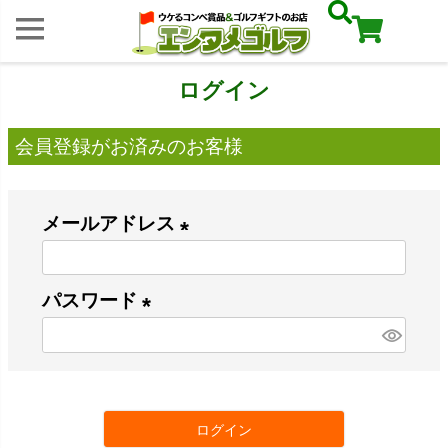
ログイン
会員登録がお済みのお客様
メールアドレス
(
必
パスワード
須
(
)
必
須
ログイン
)