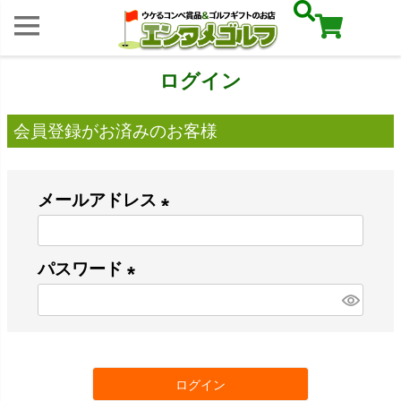
ログイン
会員登録がお済みのお客様
メールアドレス
(
必
パスワード
須
(
)
必
須
ログイン
)