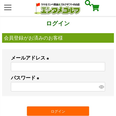
ログイン
会員登録がお済みのお客様
メールアドレス
(
必
パスワード
須
(
)
必
須
ログイン
)