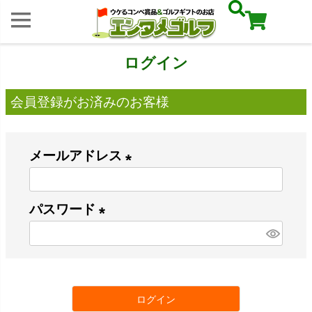
ログイン
会員登録がお済みのお客様
メールアドレス
(
必
パスワード
須
(
)
必
須
ログイン
)