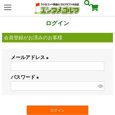
ログイン
会員登録がお済みのお客様
メールアドレス
(
必
パスワード
須
(
)
必
須
ログイン
)