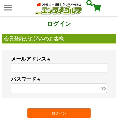
ログイン
会員登録がお済みのお客様
メールアドレス
(
必
パスワード
須
(
)
必
須
ログイン
)