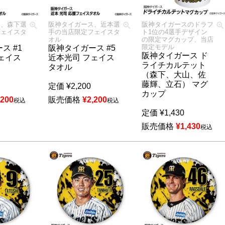
ス、森下選
阪神タイガース、近本選
阪神タイガースのドラフ
フェイスタ
手の当店限定フェイスタ
ト1位の4選手デザイン
オル
の限定マグカップ、当店
限定モデル
ス #1
阪神タイガース #5
阪神タイガース ド
ェイス
近本光司 フェイス
ライチカルテット
タオル
（森下、大山、佐
藤輝、立石） マグ
定価
¥
2,200
カップ
,200
販売価格
¥
2,200
税込
税込
定価
¥
1,430
販売価格
¥
1,430
税込