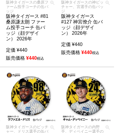
阪神タイガースの桑原フ
阪神タイガースの神ピッ
ァーム投手コーチの缶バ
チャー、宮選手の缶バッ
ッジ
ジ
阪神タイガース #81
阪神タイガース
桑原謙太朗 ファー
#127 神宮僚介 缶バ
ム投手コーチ 缶バ
ッジ（顔デザイ
ッジ（顔デザイ
ン） 2026年
ン） 2026年
定価
¥
440
定価
¥
440
販売価格
¥
440
税込
販売価格
¥
440
税込
阪神タイガースのピッチ
阪神タイガースの内野
ャー、ドリス選手の缶バ
手、ディベイニー選手の