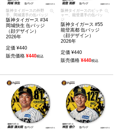
阪神タイガースの外野
阪神タイガースのピッチ
手、岡城選手の缶バッジ
ャー、能登選手の缶バッ
ジ
阪神タイガース #34
阪神タイガース #55
岡城快生 缶バッジ
能登嵩都 缶バッジ
（顔デザイン）
（顔デザイン）
2026年
2026年
定価
¥
440
定価
¥
440
販売価格
¥
440
税込
販売価格
¥
440
税込