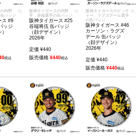
スの内野
阪神タイガースの内野
阪神タイガースのピッチ
の缶バッジ
手、谷端選手の缶バッジ
ャー、ラグズデール選手
の缶バッジ
ス #9
阪神タイガース #25
阪神タイガース #46
バッジ
谷端将伍 缶バッジ
カーソン・ラグズ
ン）
（顔デザイン）
デール 缶バッジ
2026年
（顔デザイン）
2026年
定価
¥
440
40
販売価格
¥
440
税込
税込
定価
¥
440
販売価格
¥
440
税込