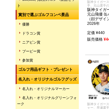
阪神タイガー
ト
手、元山選手
阪神タイガー
元山飛優 缶
賞別で選ぶゴルフコンペ景品
（顔デザイ
2026年
優勝
定価
¥
440
ドラコン賞
販売価格
¥
4
ニアピン賞
ブービー賞
参加賞
ゴルフ用品ギフト・プレゼント
名入れ・オリジナルゴルフグッズ
名入れ・オリジナルマーカー
名入れ・オリジナルグリーンフォ
ーク
阪神タイガー
ャー、早瀬選