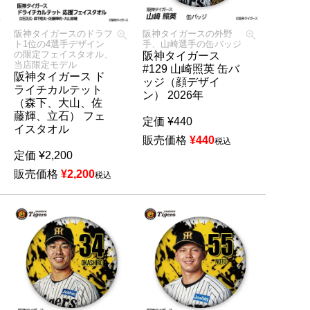
阪神タイガースのドラフ
阪神タイガースの外野
ト1位の4選手デザイン
手、山崎選手の缶バッジ
の限定フェイスタオル、
阪神タイガース
当店限定モデル
#129 山崎照英 缶バ
阪神タイガース ド
ッジ（顔デザイ
ライチカルテット
ン） 2026年
（森下、大山、佐
藤輝、立石） フェ
定価
¥
440
イスタオル
販売価格
¥
440
税込
定価
¥
2,200
販売価格
¥
2,200
税込