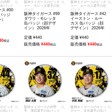
スの内野
阪神タイガースのピッチ
阪神タイガースのピッチ
の缶バッジ
ャー、モレッタ選手の缶
ャー、ルーカス選手の缶
バッジ
バッジ
ス #00
阪神タイガース #99
阪神タイガース #42
バッジ
ダウリ・モレッタ
イーストン・ルー
ン）
缶バッジ（顔デザ
カス 缶バッジ（顔
イン） 2026年
デザイン） 2026年
定価
¥
440
定価
¥
440
40
税込
販売価格
¥
440
販売価格
¥
440
税込
税込
スのピッチ
阪神タイガースの外野
阪神タイガースのキャッ
手の缶バッ
手、濱田選手の缶バッジ
チャー、伏見選手の缶バ