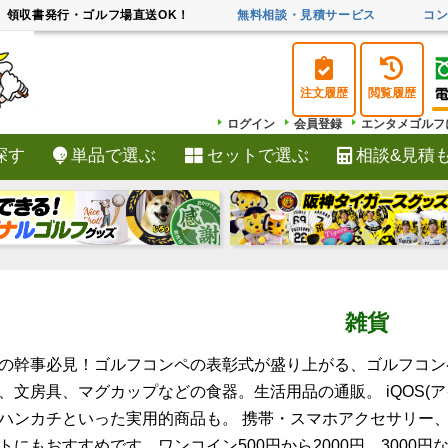
領収書発行・ゴルフ場直送OK！
無料相談・見積サービス
コ
注文履歴
閲覧履歴
ログイン
会員登録
エンタメゴルフ
探す
単品で選ぶ
セットで選ぶ
相談&見積
検索
雑貨
の幹事必見！ゴルフコンペの表彰式が盛り上がる、ゴルフコン
、文房具、マグカップなどの食器。生活用品の通販。 iQOS(
ハンカチといった実用的商品も。 携帯・スマホアクセサリー、
トにもおすすめです。ワンコイン500円から2000円、3000