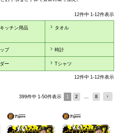
12
件中
1
-
12
件表示
キッチン用品
タオル
ップ
時計
ダー
Tシャツ
12
件中
1
-
12
件表示
399
件中
1
-
50
件表示
1
2
…
8