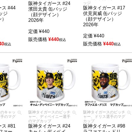
ッジ
阪神タイガース #24
ス #44
阪神タイガース #17
濱田太貴 缶バッジ
ッジ
伏見寅威 缶バッジ
（顔デザイン）
ン）
（顔デザイン）
2026年
2026年
定価
¥
440
定価
¥
440
販売価格
¥
440
税込
40
販売価格
¥
440
税込
税込
スのキャッ
阪神タイガースのピッチ
阪神タイガースのピッチ
選手のマグ
ャー、ディベイニー選手
ャー、ドリス選手のマグ
のマグカップ
カップ
ス #81
阪神タイガース #24
阪神タイガース #98
ファー
キャム・ディベイ
ラファエル・ドリ