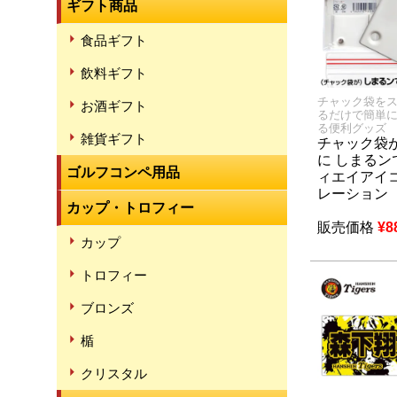
ギフト商品
食品ギフト
飲料ギフト
チャック袋を
お酒ギフト
るだけで簡単
る便利グッズ
雑貨ギフト
チャック袋
に しまるン
ゴルフコンペ用品
ィエイアイ
レーション
カップ・トロフィー
販売価格
¥
8
カップ
トロフィー
ブロンズ
楯
クリスタル