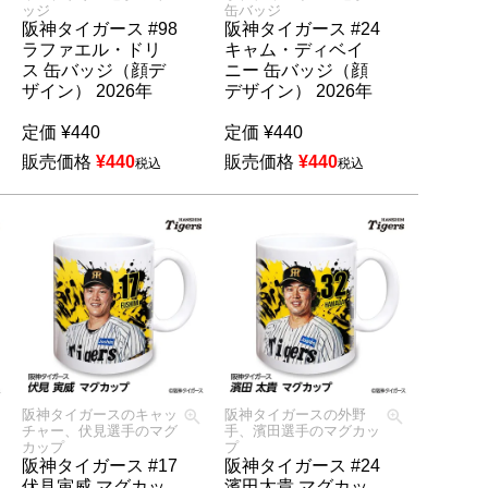
ッジ
缶バッジ
阪神タイガース #98
阪神タイガース #24
ラファエル・ドリ
キャム・ディベイ
ス 缶バッジ（顔デ
ニー 缶バッジ（顔
ザイン） 2026年
デザイン） 2026年
定価
¥
440
定価
¥
440
販売価格
¥
440
販売価格
¥
440
税込
税込
阪神タイガースのキャッ
阪神タイガースの外野
チャー、伏見選手のマグ
手、濱田選手のマグカッ
カップ
プ
阪神タイガース #17
阪神タイガース #24
伏見寅威 マグカッ
濱田太貴 マグカッ