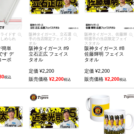
スライドす
阪神タイガース、立石選
阪神タイガース、佐藤輝
にしめられ
手の当店限定フェイスタ
明選手の当店限定フェイ
オル
スタオル
が簡単
阪神タイガース #9
阪神タイガース #8
です デ
立石正広 フェイス
佐藤輝明 フェイス
コーポ
タオル
タオル
定価
¥
2,200
定価
¥
2,200
80
税込
販売価格
¥
2,200
販売価格
¥
2,200
税込
税込