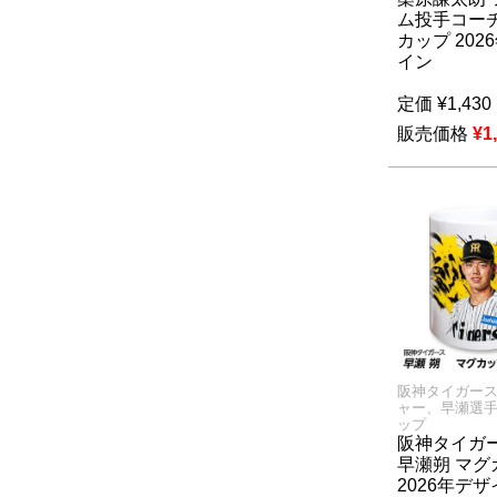
ム投手コーチ
カップ 202
イン
定価
¥
1,430
販売価格
¥
1
阪神タイガー
ャー、早瀬選
ップ
阪神タイガー
早瀬朔 マグ
2026年デ