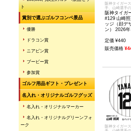
阪神タイガー
ト
手、山崎選手
阪神タイガ
賞別で選ぶゴルフコンペ景品
#129 山崎
ッジ（顔デ
優勝
ン） 2026年
ドラコン賞
定価
¥
440
販売価格
¥
4
ニアピン賞
ブービー賞
参加賞
ゴルフ用品ギフト・プレゼント
名入れ・オリジナルゴルフグッズ
名入れ・オリジナルマーカー
名入れ・オリジナルグリーンフォ
ーク
阪神タイガー
手、山崎選手