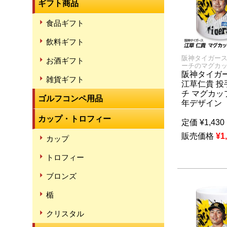
ギフト商品
食品ギフト
飲料ギフト
阪神タイガー
お酒ギフト
ーチのマグカ
阪神タイガー
雑貨ギフト
江草仁貴 投
チ マグカップ
ゴルフコンペ用品
年デザイン
カップ・トロフィー
定価
¥
1,430
販売価格
¥
1
カップ
トロフィー
ブロンズ
楯
クリスタル