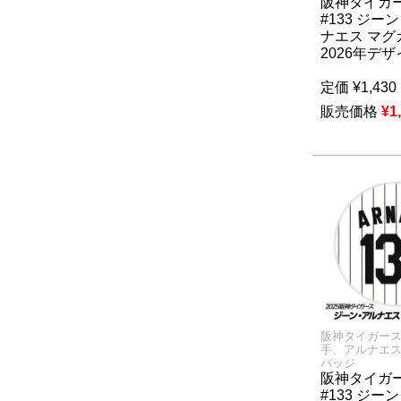
阪神タイガ
#133 ジー
ナエス マグ
2026年デ
定価
¥
1,430
販売価格
¥
1
阪神タイガー
手、アルナエ
バッジ
阪神タイガ
#133 ジー