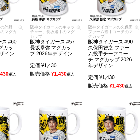
スの外野
阪神タイガースのキャッ
阪神タイガースの久保田
手のマグカ
チャー、長坂選手のマグ
ファーム投手コーチのマ
カップ
グカップ
ス #60
阪神タイガース #57
阪神タイガース #90
グカッ
長坂拳弥 マグカッ
久保田智之 ファー
デザイン
プ 2026年デザイン
ム投手チーフコー
チ マグカップ 2026
定価
¥
1,430
年デザイン
,430
販売価格
¥
1,430
税込
税込
定価
¥
1,430
販売価格
¥
1,430
税込