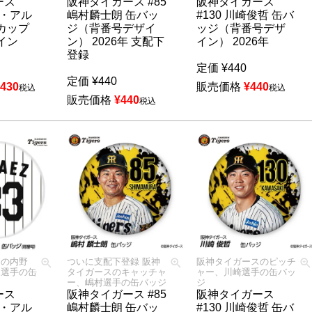
ース
阪神タイガース #85
阪神タイガース
ン・アル
嶋村麟士朗 缶バッ
#130 川崎俊哲 缶バ
カップ
ジ（背番号デザイ
ッジ（背番号デザ
ザイン
ン） 2026年 支配下
イン） 2026年
登録
定価
¥
440
定価
¥
440
,430
販売価格
¥
440
税込
税込
販売価格
¥
440
税込
スの内野
ついに支配下登録 阪神
阪神タイガースのピッチ
ス選手の缶
タイガースのキャッチャ
ャー、川崎選手の缶バッ
ー、嶋村選手の缶バッジ
ジ
ース
阪神タイガース #85
阪神タイガース
ン・アル
嶋村麟士朗 缶バッ
#130 川崎俊哲 缶バ