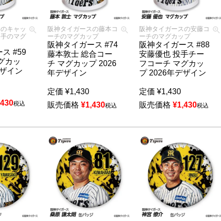
スのキャッ
阪神タイガースの藤本コ
阪神タイガースの安藤コ
選手のマグ
ーチのマグカップ
ーチのマグカップ
阪神タイガース #74
阪神タイガース #88
ス #59
藤本敦士 総合コー
安藤優也 投手チー
グカッ
チ マグカップ 2026
フコーチ マグカッ
デザイン
年デザイン
プ 2026年デザイン
定価
¥
1,430
定価
¥
1,430
,430
税込
販売価格
¥
1,430
販売価格
¥
1,430
税込
税込