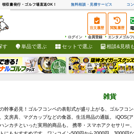
領収書発行・ゴルフ場直送OK！
無料相談・見積サービス
コ
注文履歴
閲覧履歴
ログイン
会員登録
エンタメゴルフ
探す
単品で選ぶ
セットで選ぶ
相談&見積
検索
雑貨
の幹事必見！ゴルフコンペの表彰式が盛り上がる、ゴルフコン
、文房具、マグカップなどの食器。生活用品の通販。 iQOS(
ハンカチといった実用的商品も。 携帯・スマホアクセサリー、
トにもおすすめです。ワンコイン500円から2000円、3000