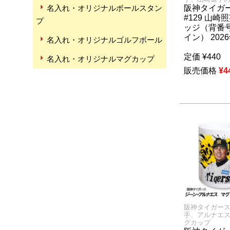
名入れ・オリジナルボールスタン
阪神タイガ
#129 山崎
プ
ッジ（背番
イン） 202
名入れ・オリジナルゴルフボール
定価
¥
440
名入れ・オリジナルマグカップ
販売価格
¥
4
阪神タイガー
手、アルナエ
グカップ