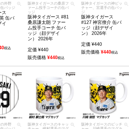
スの外野
阪神タイガースの桑原フ
阪神タイガースの神ピッ
の缶バッジ
ァーム投手コーチの缶バ
チャー、宮選手の缶バッ
ッジ
ジ
ース
阪神タイガース #81
阪神タイガース
照英 缶バ
桑原謙太朗 ファー
#127 神宮僚介 缶バ
ザイ
ム投手コーチ 缶バ
ッジ（顔デザイ
ッジ（顔デザイ
ン） 2026年
ン） 2026年
定価
¥
440
40
税込
定価
¥
440
販売価格
¥
440
税込
販売価格
¥
440
税込
スの外野
阪神タイガースのキャッ
阪神タイガースのピッチ
の缶バッジ
チャー、嶋村選手のマグ
ャー、川崎選手のマグカ