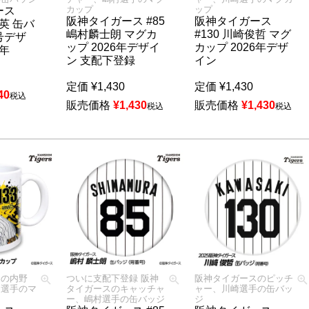
カップ
ップ
ース
阪神タイガース #85
阪神タイガース
照英 缶バ
嶋村麟士朗 マグカ
#130 川崎俊哲 マグ
号デザ
ップ 2026年デザイ
カップ 2026年デザ
6年
ン 支配下登録
イン
定価
¥
1,430
定価
¥
1,430
40
税込
販売価格
¥
1,430
販売価格
¥
1,430
税込
税込
スの内野
ついに支配下登録 阪神
阪神タイガースのピッチ
ス選手のマ
タイガースのキャッチャ
ャー、川崎選手の缶バッ
ー、嶋村選手の缶バッジ
ジ