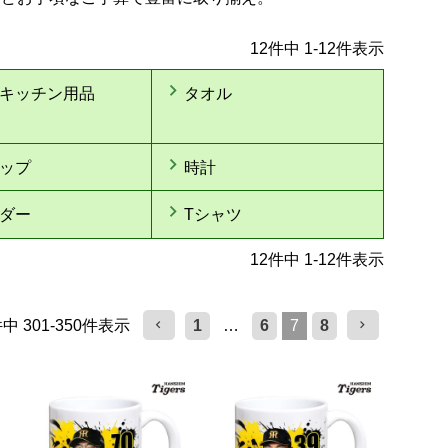
12
件中
1
-
12
件表示
キッチン用品
タオル
ップ
時計
ダー
Tシャツ
12
件中
1
-
12
件表示
件中
301
-
350
件表示
1
…
6
7
8