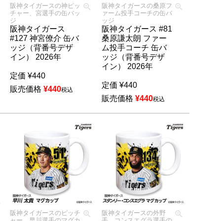
阪神タイガースの神ピッ
阪神タイガースの桑原フ
チャー、宮選手の缶バッ
ァーム投手コーチの缶バ
ジ
ッジ
阪神タイガース
阪神タイガース #81
#127 神宮僚介 缶バ
桑原謙太朗 ファー
ッジ（背番号デザ
ム投手コーチ 缶バ
イン） 2026年
ッジ（背番号デザ
イン） 2026年
定価
¥
440
定価
¥
440
販売価格
¥
440
税込
販売価格
¥
440
税込
阪神タイガースのピッチ
阪神タイガースの外野
ャー、早川選手のマグカ
手、コンスエグラ選手の