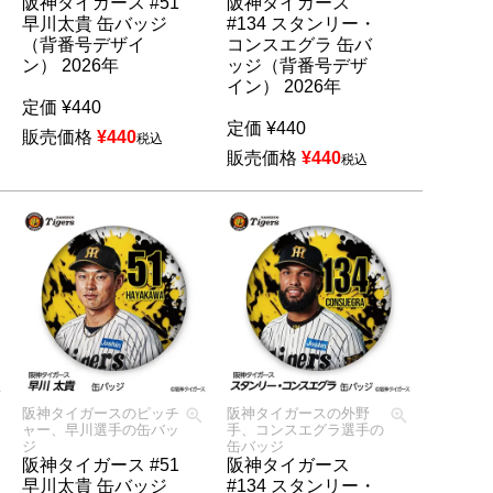
阪神タイガース #51
阪神タイガース
早川太貴 缶バッジ
#134 スタンリー・
（背番号デザイ
コンスエグラ 缶バ
ン） 2026年
ッジ（背番号デザ
イン） 2026年
定価
¥
440
定価
¥
440
販売価格
¥
440
税込
販売価格
¥
440
税込
阪神タイガースのピッチ
阪神タイガースの外野
ャー、早川選手の缶バッ
手、コンスエグラ選手の
ジ
缶バッジ
阪神タイガース #51
阪神タイガース
早川太貴 缶バッジ
#134 スタンリー・