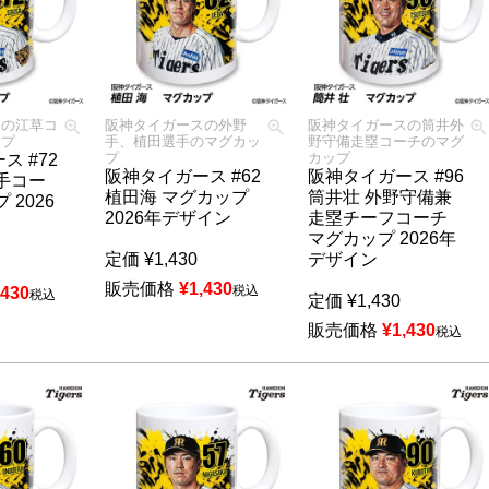
スの江草コ
阪神タイガースの外野
阪神タイガースの筒井外
ップ
手、植田選手のマグカッ
野守備走塁コーチのマグ
プ
カップ
ス #72
阪神タイガース #62
阪神タイガース #96
手コー
植田海 マグカップ
筒井壮 外野守備兼
 2026
2026年デザイン
走塁チーフコーチ
マグカップ 2026年
定価
¥
1,430
デザイン
販売価格
¥
1,430
税込
,430
税込
定価
¥
1,430
販売価格
¥
1,430
税込