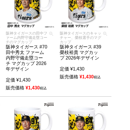
阪神タイガースの田中フ
阪神タイガースのキャッ
ァーム内野守備走塁コー
チャー、榮枝選手のマグ
チのマグカップ
カップ
阪神タイガース #70
阪神タイガース #39
田中秀太 ファーム
榮枝裕貴 マグカッ
内野守備走塁コー
プ 2026年デザイン
チ マグカップ 2026
年デザイン
定価
¥
1,430
販売価格
¥
1,430
税込
定価
¥
1,430
販売価格
¥
1,430
税込