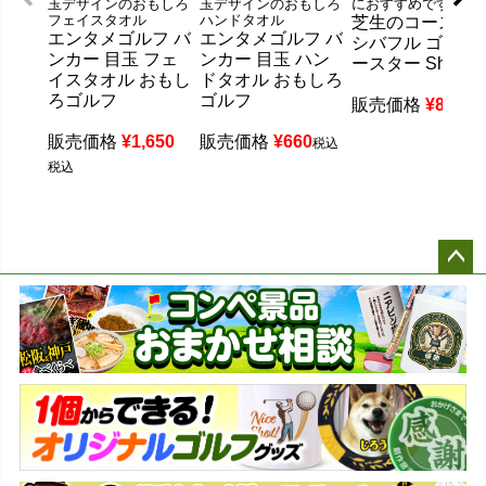
玉デザインのおもしろ
玉デザインのおもしろ
におすすめです。
フェイスタオル
ハンドタオル
芝生のコースタ
エンタメゴルフ バ
エンタメゴルフ バ
シバフル ゴルフ
ンカー 目玉 フェ
ンカー 目玉 ハン
ースター Shibafu
イスタオル おもし
ドタオル おもしろ
ろゴルフ
ゴルフ
販売価格
¥
880
税
販売価格
¥
1,650
販売価格
¥
660
税込
税込
ペー
ジト
ップ
へ