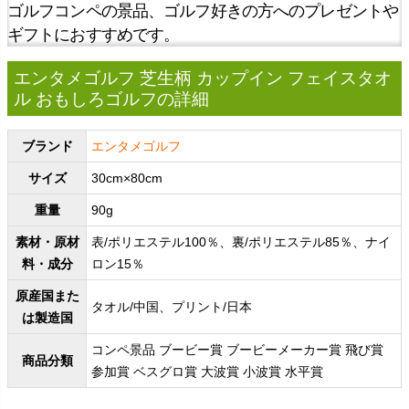
ゴルフコンペの景品、ゴルフ好きの方へのプレゼントや
ギフトにおすすめです。
エンタメゴルフ 芝生柄 カップイン フェイスタオ
ル おもしろゴルフの詳細
ブランド
エンタメゴルフ
サイズ
30cm×80cm
重量
90g
素材・原材
表/ポリエステル100％、裏/ポリエステル85％、ナイ
料・成分
ロン15％
原産国また
タオル/中国、プリント/日本
は製造国
コンペ景品 ブービー賞 ブービーメーカー賞 飛び賞
商品分類
参加賞 ベスグロ賞 大波賞 小波賞 水平賞