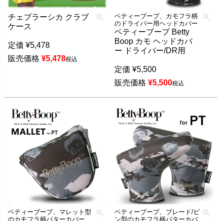
ベティーブープ、カモフラ柄
チェブラーシカ クラブ
のドライバー用ヘッドカバー
ケース
ベティーブープ Betty
Boop カモ ヘッドカバ
定価
¥
5,478
ー ドライバー/DR用
販売価格
¥
5,478
税込
定価
¥
5,500
販売価格
¥
5,500
税込
ベティーブープ、マレット型
ベティーブープ、ブレード/ピ
のカモフラ柄パターカバー
ン型のカモフラ柄パターカバ