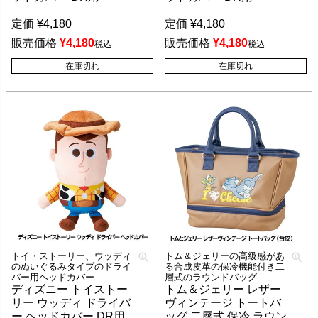
定価
¥
4,180
定価
¥
4,180
販売価格
¥
4,180
販売価格
¥
4,180
税込
税込
在庫切れ
在庫切れ
トイ・ストーリー、ウッディ
トム＆ジェリーの高級感があ
のぬいぐるみタイプのドライ
る合成皮革の保冷機能付き二
バー用ヘッドカバー
層式のラウンドバッグ
ディズニー トイストー
トム＆ジェリー レザー
リー ウッディ ドライバ
ヴィンテージ トートバ
ー ヘッドカバー DR用
ッグ 二層式 保冷 ラウン