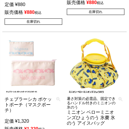
販売価格
¥
880
税込
定価
¥
880
販売価格
¥
880
在庫切れ
税込
在庫切れ
暑さ対策の必需品、固定でき
チェブラーシカ ポケッ
るハンドル付きのミニオンの
トポーチ（マスクポー
氷のう
チ）
ミニオン ベローミニオ
ンズひょうのう 氷嚢 氷
定価
¥
1,320
のう アイスバッグ
販売価格
¥
1,320