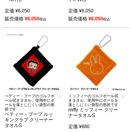
定価
¥
6,050
定価
¥
6,050
販売価格
¥
6,050
販売価格
¥
6,050
税込
税込
べディー・ブープのゴルフボ
ミッフィーのゴルフボール拭
ール拭きタオル、使用中にボ
きタオル、使用中にボールを
ールを落としにくい袋型の形
落としにくい袋型の形状です
状です
miffy ミッフィー クリー
ベティー・ブープ ルッ
ナータオルS
キングラブ クリーナー
タオルS
定価
¥
880