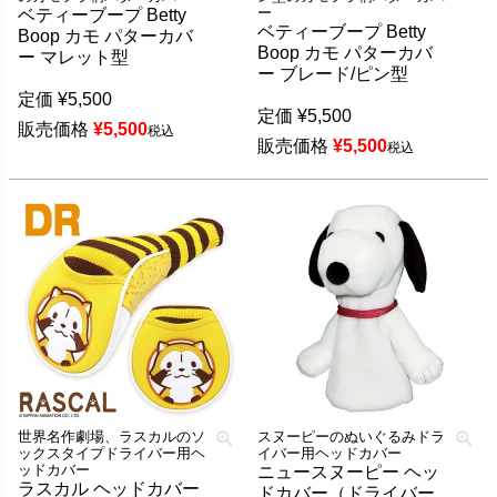
ー
ベティーブープ Betty
ベティーブープ Betty
Boop カモ パターカバ
Boop カモ パターカバ
ー マレット型
ー ブレード/ピン型
定価
¥
5,500
定価
¥
5,500
販売価格
¥
5,500
税込
販売価格
¥
5,500
税込
世界名作劇場、ラスカルのソ
スヌーピーのぬいぐるみドラ
ックスタイプドライバー用ヘ
イバー用ヘッドカバー
ッドカバー
ニュースヌーピー ヘッ
ラスカル ヘッドカバー
ドカバー（ドライバー