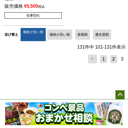
販売価格
¥
5,500
税込
在庫切れ
価格が安い順
並び替え
価格が高い順
新着順
優先度順
131
件中
101
-
131
件表示
1
2
3
ペー
ジト
ップ
へ