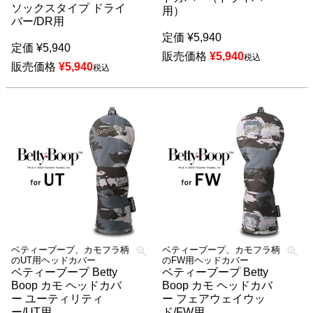
ソックスタイプ ドライ
用）
バー/DR用
定価
¥
5,940
定価
¥
5,940
販売価格
¥
5,940
税込
販売価格
¥
5,940
税込
ベティーブープ、カモフラ柄
ベティーブープ、カモフラ柄
のUT用ヘッドカバー
のFW用ヘッドカバー
ベティーブープ Betty
ベティーブープ Betty
Boop カモ ヘッドカバ
Boop カモ ヘッドカバ
ー ユーティリティ
ー フェアウェイウッ
ー/UT用
ド/FW用