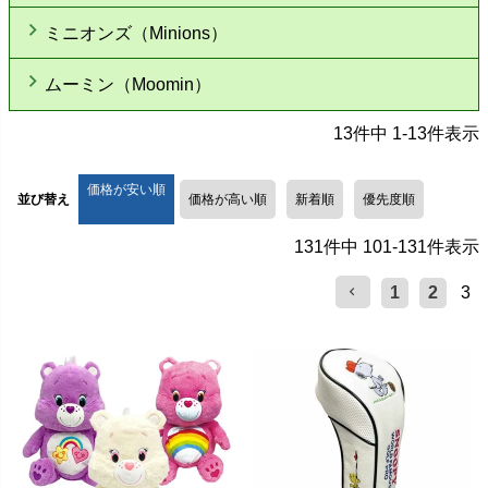
ミニオンズ（Minions）
ムーミン（Moomin）
13
件中
1
-
13
件表示
価格が安い順
並び替え
価格が高い順
新着順
優先度順
131
件中
101
-
131
件表示
1
2
3