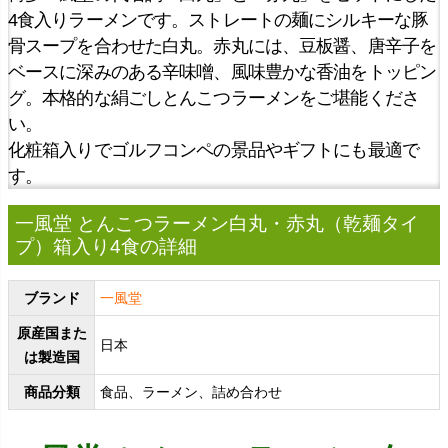
4食入りラーメンです。ストレートの麺にシルキーな豚
骨スープを合わせた白丸。赤丸には、豆板醤、唐辛子を
ベースに深みのある辛味噌、風味豊かな香油をトッピン
グ。本格的な絹ごしとんこつラーメンをご堪能くださ
い。
化粧箱入りでゴルフコンペの景品やギフトにも最適で
す。
一風堂 とんこつラーメン白丸・赤丸（乾麺タイ
プ）箱入り4食の詳細
ブランド
一風堂
原産国また
日本
は製造国
商品分類
食品、ラーメン、詰め合わせ