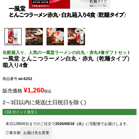
化粧箱入り、人気の一風堂ラーメンの白丸・赤丸4食ギフトセット
一風堂 とんこつラーメン白丸・赤丸（乾麺タイプ）
箱入り4食
商品番号
wt-6202
¥
1,260
販売価格
税込
2～3日以内に発送(土日祝日を除く)
[
13
ポイント進呈 ]
本日
12時00分
までのご注文で
2026/08/18（火）
に
宅配便
でお届けします。
東京都
お届け先を変更