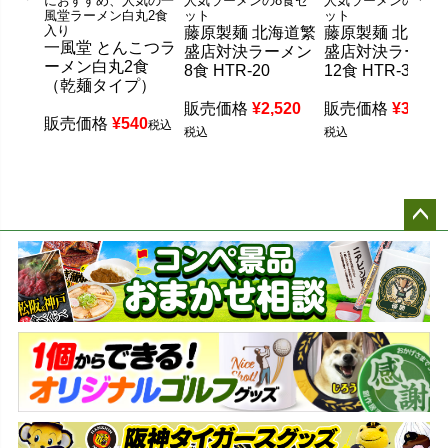
におすすめ、人気の一
人気ラーメンの8食セ
人気ラーメンの12食
風堂ラーメン白丸2食
ット
ット
入り
藤原製麺 北海道繁
藤原製麺 北海道
一風堂 とんこつラ
盛店対決ラーメン
盛店対決ラーメ
ーメン白丸2食
8食 HTR-20
12食 HTR-30
（乾麺タイプ）
販売価格
¥
2,520
販売価格
¥
3,780
販売価格
¥
540
税込
税込
税込
ペー
ジト
ップ
へ