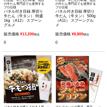
の景品 牛たんの本場、仙台
の景品 牛たんの本場、仙台
の牛たん専門店でも使用する
の牛たん専門店でも使用する
プロ仕様
プロ仕様
パネル付き目録 厚切り
パネル付き目録 厚切り
牛たん（牛タン） 特盛
牛たん（牛タン） 500g
1kg （A12） スプーン
（A11） スプーングル
グルメ
メ
販売価格
¥
13,200
販売価格
¥
8,800
税込
税込
0
0
パネル付きで盛り上がる人気
ゴルフコンペの景品・賞品、