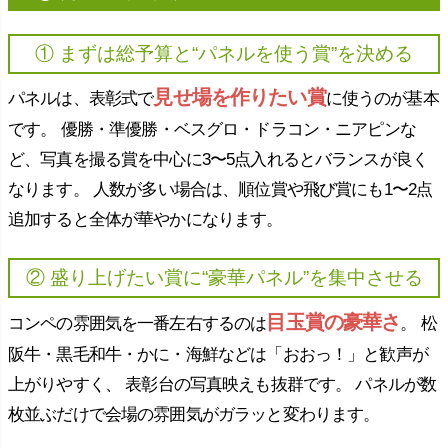
① まずは総予算と“パネルを使う賞”を決める
見せ場を作りたい賞
パネルは、表彰式で
に使うのが基本
です。 優勝・準優勝・ベスグロ・ドラコン・ニアピンな
ど、写真を撮る賞を中心に3〜5点入れるとバランスが良く
なります。 人数が多い場合は、順位賞や飛び賞にも1〜2点
追加すると全体が華やかになります。
② 盛り上げたい賞に“豪華パネル”を集中させる
目玉賞の豪華さ
コンペの雰囲気を一番左右するのは
。 松
阪牛・黒毛和牛・かに・海鮮などは「おおっ！」と歓声が
上がりやすく、 表彰台の写真映えも抜群です。 パネルが数
枚並ぶだけで会場の雰囲気がガラッと変わります。