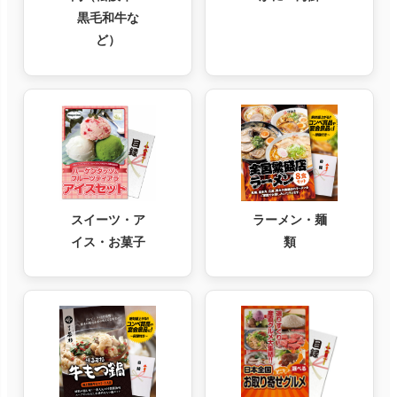
黒毛和牛な
ど）
スイーツ・ア
ラーメン・麺
イス・お菓子
類