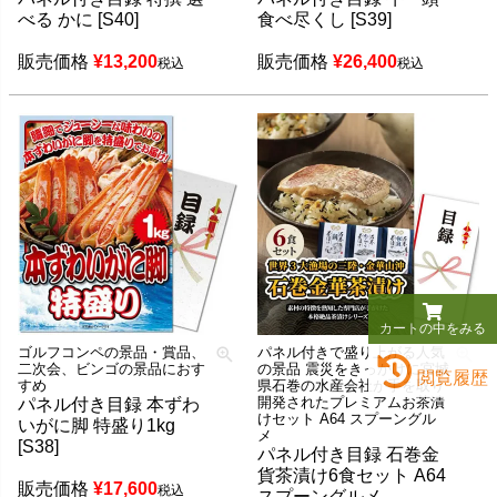
べる かに [S40]
食べ尽くし [S39]
販売価格
¥
13,200
販売価格
¥
26,400
税込
税込
カートの中をみる
ゴルフコンペの景品・賞品、
パネル付きで盛り上がる人気
二次会、ビンゴの景品におす
の景品 震災をきっかけに宮城
閲覧履歴
すめ
県石巻の水産会社が手を取り
開発されたプレミアムお茶漬
パネル付き目録 本ずわ
けセット A64 スプーングル
いがに脚 特盛り1kg
メ
[S38]
パネル付き目録 石巻金
貨茶漬け6食セット A64
販売価格
¥
17,600
税込
スプーングルメ