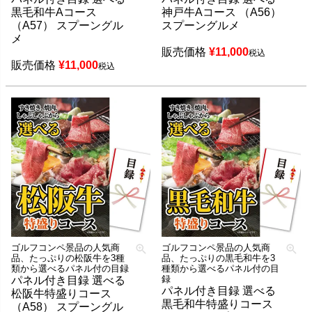
黒毛和牛Aコース
神戸牛Aコース （A56）
（A57） スプーングル
スプーングルメ
メ
販売価格
¥
11,000
税込
販売価格
¥
11,000
税込
ゴルフコンペ景品の人気商
ゴルフコンペ景品の人気商
品、たっぷりの松阪牛を3種
品、たっぷりの黒毛和牛を3
類から選べるパネル付の目録
種類から選べるパネル付の目
録
パネル付き目録 選べる
パネル付き目録 選べる
松阪牛特盛りコース
黒毛和牛特盛りコース
（A58） スプーングル