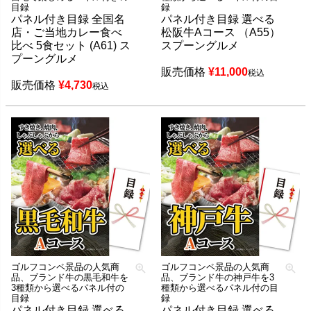
目録
録
パネル付き目録 全国名
パネル付き目録 選べる
店・ご当地カレー食べ
松阪牛Aコース （A55）
比べ 5食セット (A61) ス
スプーングルメ
プーングルメ
販売価格
¥
11,000
税込
販売価格
¥
4,730
税込
ゴルフコンペ景品の人気商
ゴルフコンペ景品の人気商
品、ブランド牛の黒毛和牛を
品、ブランド牛の神戸牛を3
3種類から選べるパネル付の
種類から選べるパネル付の目
目録
録
パネル付き目録 選べる
パネル付き目録 選べる