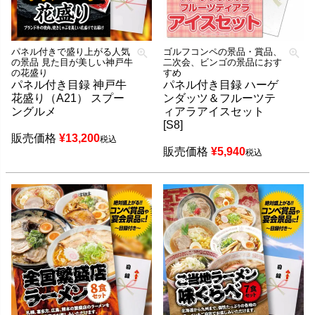
パネル付きで盛り上がる人気
ゴルフコンペの景品・賞品、
の景品 見た目が美しい神戸牛
二次会、ビンゴの景品におす
の花盛り
すめ
パネル付き目録 神戸牛
パネル付き目録 ハーゲ
花盛り（A21） スプー
ンダッツ＆フルーツテ
ングルメ
ィアラアイスセット
[S8]
販売価格
¥
13,200
税込
販売価格
¥
5,940
税込