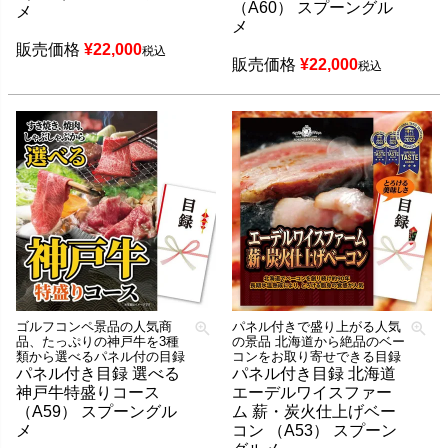
（A60） スプーングル
メ
メ
販売価格
¥
22,000
税込
販売価格
¥
22,000
税込
ゴルフコンペ景品の人気商
パネル付きで盛り上がる人気
品、たっぷりの神戸牛を3種
の景品 北海道から絶品のベー
類から選べるパネル付の目録
コンをお取り寄せできる目録
パネル付き目録 選べる
パネル付き目録 北海道
神戸牛特盛りコース
エーデルワイスファー
（A59） スプーングル
ム 薪・炭火仕上げベー
メ
コン （A53） スプーン