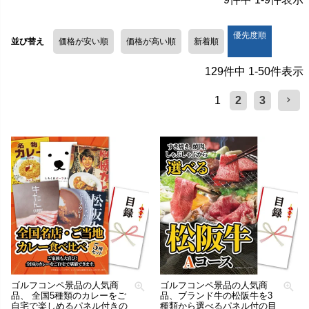
優先度順
並び替え
価格が安い順
価格が高い順
新着順
129
件中
1
-
50
件表示
1
2
3
ゴルフコンペ景品の人気商
ゴルフコンペ景品の人気商
品、 全国5種類のカレーをご
品、ブランド牛の松阪牛を3
自宅で楽しめるパネル付きの
種類から選べるパネル付の目