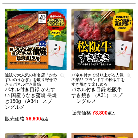
通販で大人気の有名店「かわ
パネル付きで盛り上がる人気
すいのうなぎ」を取り寄せで
の景品 ブランド牛の松阪牛を
きるパネル付き目録
すき焼きで楽しめる
パネル付き目録 かわす
パネル付き目録 松阪牛
い 国産うなぎ蒲焼 長焼
すき焼き （A31） スプ
き150g （A34） スプー
ーングルメ
ングルメ
販売価格
¥
8,800
税込
販売価格
¥
6,600
税込