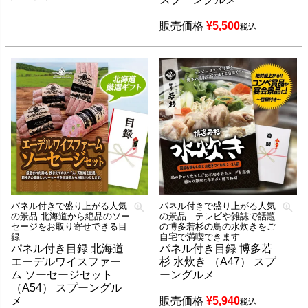
販売価格
¥
5,500
税込
パネル付きで盛り上がる人気
パネル付きで盛り上がる人気
の景品 北海道から絶品のソー
の景品 テレビや雑誌で話題
セージをお取り寄せできる目
の博多若杉の鳥の水炊きをご
録
自宅で満喫できます
パネル付き目録 北海道
パネル付き目録 博多若
エーデルワイスファー
杉 水炊き （A47） スプ
ム ソーセージセット
ーングルメ
（A54） スプーングル
メ
販売価格
¥
5,940
税込