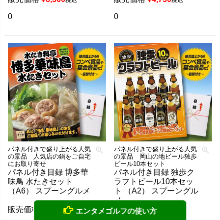
0
0
パネル付きで盛り上がる人気
パネル付きで盛り上がる人気
の景品 人気店の鍋をご自宅
の景品 岡山の地ビール独歩
にお取り寄せ
ビール10本セット
パネル付き目録 博多華
パネル付き目録 独歩ク
味鳥 水たきセット
ラフトビール10本セッ
（A6） スプーングルメ
ト （A2） スプーングル
メ
販売価格
¥
7,700
税込
エンタメゴルフの使い方
販売価格
¥
8,140
税込