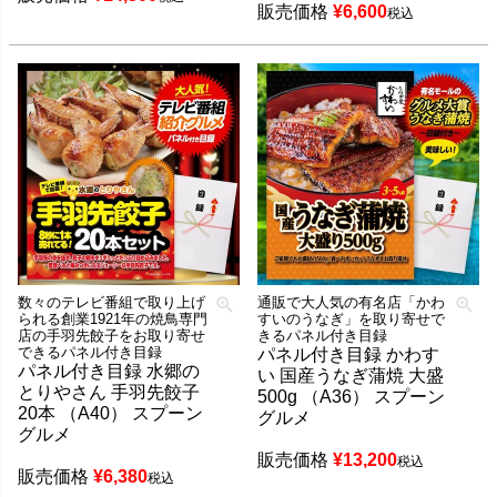
販売価格
¥
6,600
税込
数々のテレビ番組で取り上げ
通販で大人気の有名店「かわ
られる創業1921年の焼鳥専門
すいのうなぎ」を取り寄せで
店の手羽先餃子をお取り寄せ
きるパネル付き目録
できるパネル付き目録
パネル付き目録 かわす
パネル付き目録 水郷の
い 国産うなぎ蒲焼 大盛
とりやさん 手羽先餃子
500g （A36） スプーン
20本 （A40） スプーン
グルメ
グルメ
販売価格
¥
13,200
税込
販売価格
¥
6,380
税込