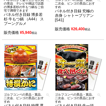
の景品 テレビや雑誌で話題
二次会、ビンゴの景品におす
の博多若杉の牛もつ鍋をご自
すめ
宅で満喫できます
パネル付き目録 究極の
パネル付き目録 博多若
赤身 シャトーブリアン
杉 牛もつ鍋 （A44） ス
[S41]
プーングルメ
販売価格
¥
26,400
税込
販売価格
¥
5,940
税込
ゴルフコンペの景品・賞品、
ゴルフコンペの景品・賞品、
二次会、ビンゴの景品におす
二次会、ビンゴの景品におす
すめ
すめ
パネル付き目録 特撰 選
パネル付き目録 牛一頭