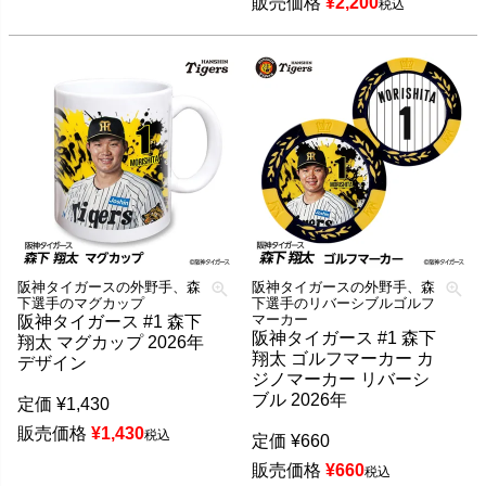
販売価格
¥
2,200
税込
阪神タイガースの外野手、森
阪神タイガースの外野手、森
下選手のマグカップ
下選手のリバーシブルゴルフ
マーカー
阪神タイガース #1 森下
阪神タイガース #1 森下
翔太 マグカップ 2026年
翔太 ゴルフマーカー カ
デザイン
ジノマーカー リバーシ
ブル 2026年
定価
¥
1,430
販売価格
¥
1,430
税込
定価
¥
660
販売価格
¥
660
税込