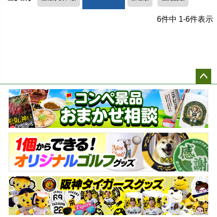
6
件中
1
-
6
件表示
ペー
ジト
ップ
へ