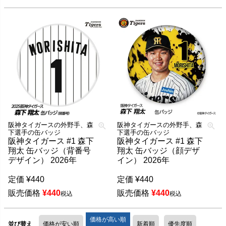
阪神タイガースの外野手、森
阪神タイガースの外野手、森
下選手の缶バッジ
下選手の缶バッジ
阪神タイガース #1 森下
阪神タイガース #1 森下
翔太 缶バッジ（背番号
翔太 缶バッジ（顔デザ
デザイン） 2026年
イン） 2026年
定価
¥
440
定価
¥
440
販売価格
¥
440
販売価格
¥
440
税込
税込
価格が高い順
並び替え
価格が安い順
新着順
優先度順