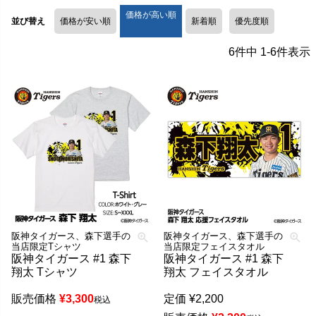
価格が高い順
並び替え
価格が安い順
新着順
優先度順
6
件中
1
-
6
件表示
阪神タイガース、森下選手の
阪神タイガース、森下選手の
当店限定Tシャツ
当店限定フェイスタオル
阪神タイガース #1 森下
阪神タイガース #1 森下
翔太 Tシャツ
翔太 フェイスタオル
販売価格
¥
3,300
定価
¥
2,200
税込