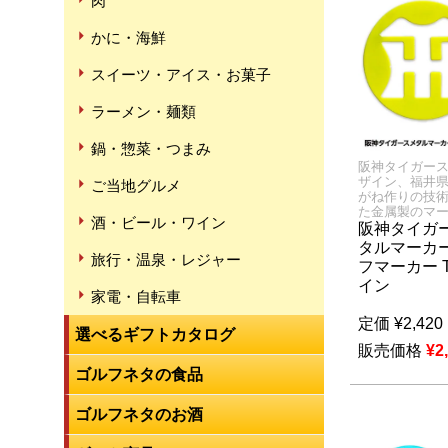
肉
かに・海鮮
スイーツ・アイス・お菓子
ラーメン・麺類
鍋・惣菜・つまみ
阪神タイガース
ザイン、福井
ご当地グルメ
がね作りの技
た金属製のマ
酒・ビール・ワイン
阪神タイガー
タルマーカー
旅行・温泉・レジャー
フマーカー 
イン
家電・自転車
定価
¥
2,420
選べるギフトカタログ
販売価格
¥
2
ゴルフネタの食品
ゴルフネタのお酒