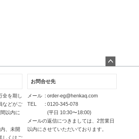
ペー
ジト
お問合せ先
ップ
万全を期し
メール
order-eg@henkaq.com
へ
損などがご
TEL
0120-345-078
週間以内に
(平日 10:30〜18:00)
メールの返信につきましては、2営業日
以内、未開
以内にさせていただいております。
詳しくは
ご