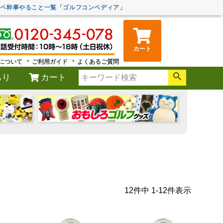
ンペ幹事やること一覧「ゴルフコンペディア」
カート
について
ご利用ガイド
よくあるご質問
もり
カート
12
件中
1
-
12
件表示