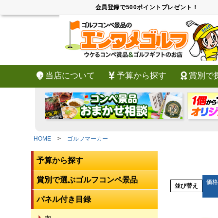
会員登録で500ポイントプレゼント！
当店について
予算から探す
賞別で
HOME
ゴルフマーカー
予算から探す
賞別で選ぶゴルフコンペ景品
価格
並び替え
パネル付き目録