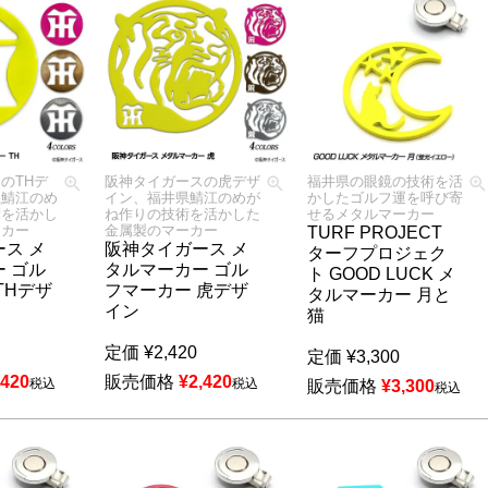
のTHデ
阪神タイガースの虎デザ
福井県の眼鏡の技術を活
県鯖江のめ
イン、福井県鯖江のめが
かしたゴルフ運を呼び寄
術を活かし
ね作りの技術を活かした
せるメタルマーカー
ーカー
金属製のマーカー
TURF PROJECT
ス メ
阪神タイガース メ
ターフプロジェク
 ゴル
タルマーカー ゴル
ト GOOD LUCK メ
THデザ
フマーカー 虎デザ
タルマーカー 月と
イン
猫
定価
¥
2,420
定価
¥
3,300
,420
販売価格
¥
2,420
税込
税込
販売価格
¥
3,300
税込