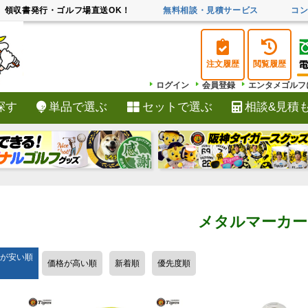
領収書発行・ゴルフ場直送OK！
無料相談・見積サービス
コ
注文履歴
閲覧履歴
ログイン
会員登録
エンタメゴルフ
探す
単品で選ぶ
セットで選ぶ
相談&見積
検索
メタルマーカー
が安い順
価格が高い順
新着順
優先度順