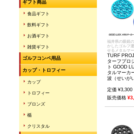
ギフト商品
食品ギフト
飲料ギフト
お酒ギフト
福井県の眼鏡
かしたゴルフ
雑貨ギフト
せるメタルマ
TURF PRO
ゴルフコンペ用品
ターフプロ
ト GOOD L
カップ・トロフィー
タルマーカー
波（せいが
カップ
定価
¥
3,300
トロフィー
販売価格
¥
3
ブロンズ
楯
クリスタル