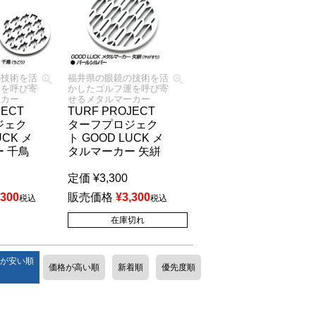
の技術を活
福井県の眼鏡の技術を活
運を呼び寄
かしたゴルフ運を呼び寄
ーカー
せるメタルマーカー
JECT
TURF PROJECT
ジェク
ターフプロジェク
UCK メ
ト GOOD LUCK メ
 千鳥
タルマーカー 矢絣
定価
¥
3,300
,300
販売価格
¥
3,300
税込
税込
在庫切れ
が安い順
価格が高い順
新着順
優先度順