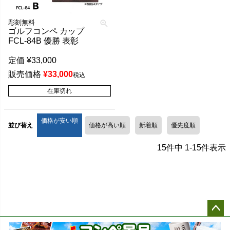
彫刻無料
ゴルフコンペ カップ
FCL-84B 優勝 表彰
定価
¥
33,000
販売価格
¥
33,000
税込
在庫切れ
価格が安い順
並び替え
価格が高い順
新着順
優先度順
15
件中
1
-
15
件表示
ペー