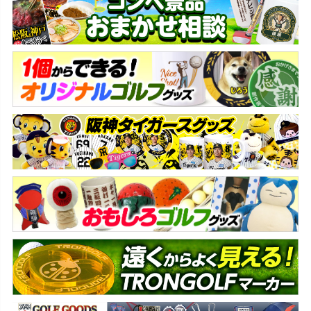
ジト
ップ
へ