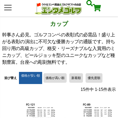
カップ
幹事さん必見。ゴルフコンペの表彰式の必需品！盛り上
がる表彰の演出に不可欠な優勝カップの通販です。持ち
回り用の高級カップ、格安・リーズナブルな入賞用のミ
ニカップ、ビールジョッキ型のユニークなカップなど種
類豊富。台座への彫刻無料です。
価格が安い順
並び替え
価格が高い順
新着順
優先度順
15
件中
1
-
15
件表示