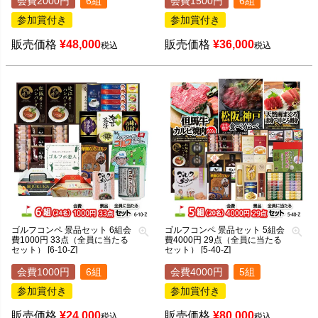
会費2000円
6組
会費1500円
6組
参加賞付き
参加賞付き
販売価格
¥
48,000
販売価格
¥
36,000
税込
税込
ゴルフコンペ 景品セット 6組会
ゴルフコンペ 景品セット 5組会
費1000円 33点（全員に当たる
費4000円 29点（全員に当たる
セット） [6-10-Z]
セット） [5-40-Z]
会費1000円
6組
会費4000円
5組
参加賞付き
参加賞付き
販売価格
¥
24,000
販売価格
¥
80,000
税込
税込