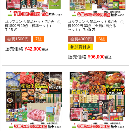
ゴルフコンペ 景品セット 7組会
ゴルフコンペ 景品セット 6組会
費1500円 19点（標準セット）
費4000円 33点（全員に当たる
[7-15-A]
セット） [6-40-Z]
会費1500円
7組
会費4000円
6組
参加賞付き
販売価格
¥
42,000
税込
販売価格
¥
96,000
税込