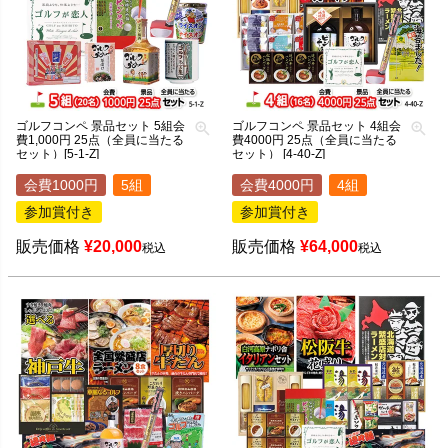
ゴルフコンペ 景品セット 5組会
ゴルフコンペ 景品セット 4組会
費1,000円 25点（全員に当たる
費4000円 25点（全員に当たる
セット）[5-1-Z]
セット） [4-40-Z]
会費1000円
5組
会費4000円
4組
参加賞付き
参加賞付き
販売価格
¥
20,000
販売価格
¥
64,000
税込
税込