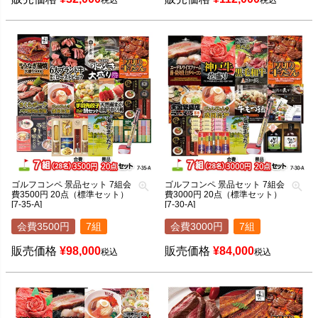
税込
税込
ゴルフコンペ 景品セット 7組会
ゴルフコンペ 景品セット 7組会
費3500円 20点（標準セット）
費3000円 20点（標準セット）
[7-35-A]
[7-30-A]
会費3500円
7組
会費3000円
7組
販売価格
¥
98,000
販売価格
¥
84,000
税込
税込