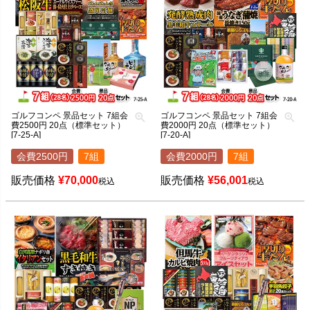
ゴルフコンペ 景品セット 7組会
ゴルフコンペ 景品セット 7組会
費2500円 20点（標準セット）
費2000円 20点（標準セット）
[7-25-A]
[7-20-A]
会費2500円
7組
会費2000円
7組
販売価格
¥
70,000
販売価格
¥
56,001
税込
税込