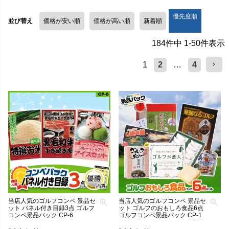
優先度順
並び替え
価格が安い順
価格が高い順
新着順
184
件中
1
-
50
件表示
1
2
…
4
当店人気のゴルフコンペ 景品セ
当店人気のゴルフコンペ 景品セ
ット パネル付き目録3点 ゴルフ
ット ゴルフのおもしろ食品6点
コンペ景品パック CP-6
ゴルフコンペ景品パック CP-1