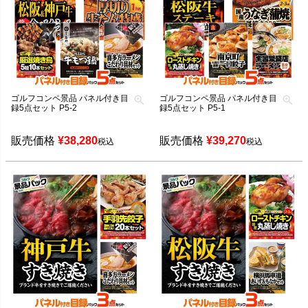
ゴルフコンペ景品 パネル付き目
ゴルフコンペ景品 パネル付き目
録5点セット P5-2
録5点セット P5-1
販売価格
¥
38,280
販売価格
¥
39,270
税込
税込