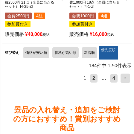
費2500円 21点（全員に当たる
費1,000円 18点（全員に当たる
セット） [4-25-Z]
セット）[4-1-Z]
会費2500円
4組
会費1000円
4組
参加賞付き
参加賞付き
販売価格
¥
40,000
販売価格
¥
16,000
税込
税込
優先度順
並び替え
価格が安い順
価格が高い順
新着順
184
件中
1
-
50
件表示
1
2
…
4
景品の入れ替え・追加をご検討
の方におすすめ！賞別おすすめ
商品