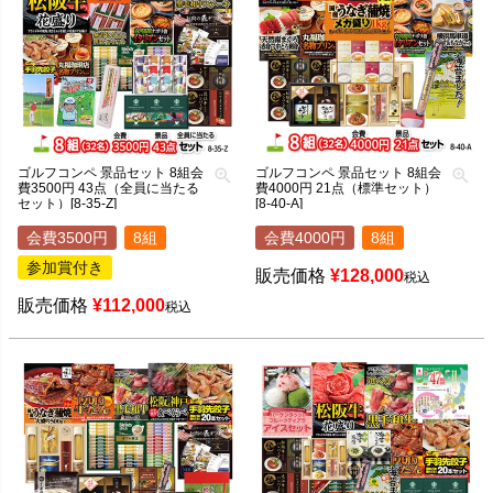
ゴルフコンペ 景品セット 8組会
ゴルフコンペ 景品セット 8組会
費3500円 43点（全員に当たる
費4000円 21点（標準セット）
セット）[8-35-Z]
[8-40-A]
会費3500円
8組
会費4000円
8組
参加賞付き
販売価格
¥
128,000
税込
販売価格
¥
112,000
税込