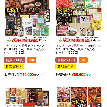
ゴルフコンペ 景品セット 5組会
ゴルフコンペ 景品セット 5組会
費2,000円 25点（全員に当たる
費2500円 29点（全員に当たる
セット）[5-2-Z]
セット） [5-25-Z]
会費2000円
5組
会費2500円
5組
参加賞付き
参加賞付き
販売価格
¥
40,000
販売価格
¥
50,000
税込
税込