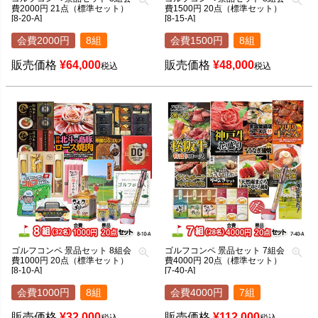
費2000円 21点（標準セット）
費1500円 20点（標準セット）
[8-20-A]
[8-15-A]
会費2000円
8組
会費1500円
8組
販売価格
¥
64,000
販売価格
¥
48,000
税込
税込
ゴルフコンペ 景品セット 8組会
ゴルフコンペ 景品セット 7組会
費1000円 20点（標準セット）
費4000円 20点（標準セット）
[8-10-A]
[7-40-A]
会費1000円
8組
会費4000円
7組
販売価格
¥
32,000
販売価格
¥
112,000