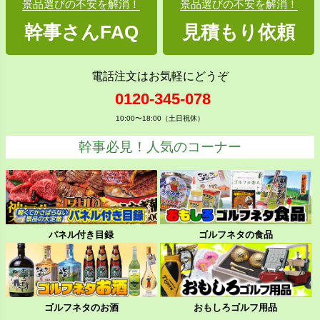
景品選びの不安を解消！
景品選びの不安を解消！
幹事さんFAQ
見積もり依頼
電話注文はお気軽にどうぞ
0120-345-078
10:00〜18:00（土日祝休）
幹事必見！人気のコーナー
パネル付き目録
ゴルフネタの食品
ゴルフネタのお酒
おもしろゴルフ用品