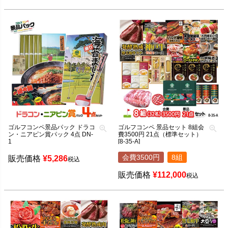
ゴルフコンペ景品パック ドラコ
ゴルフコンペ 景品セット 8組会
ン・ニアピン賞パック 4点 DN-
費3500円 21点（標準セット）
1
[8-35-A]
会費3500円
8組
販売価格
¥
5,286
税込
販売価格
¥
112,000
税込