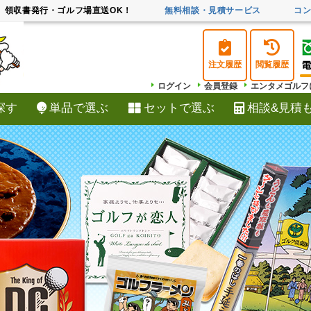
領収書発行・ゴルフ場直送OK！
無料相談・見積サービス
コ
注文履歴
閲覧履歴
ログイン
会員登録
エンタメゴルフ
探す
単品で選ぶ
セットで選ぶ
相談&見積
検索