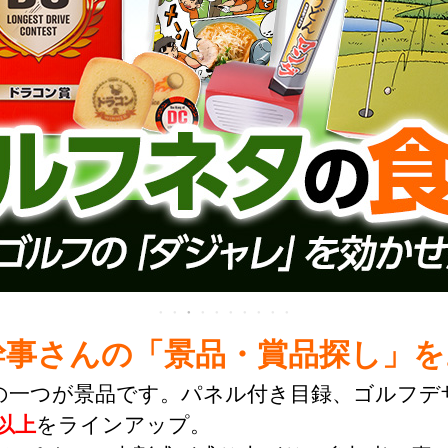
幹事さんの
「景品・賞品探し」を
の一つが景品です。パネル付き目録、ゴルフデ
類以上
をラインアップ。