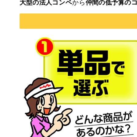
大型の法人コンペ
から
仲間の低予算の